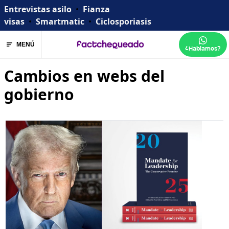
Entrevistas asilo
•
Fianza
visas
•
Smartmatic
•
Ciclosporiasis
MENÚ
¿Hablamos?
Cambios en webs del
gobierno