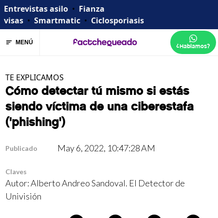
Entrevistas asilo
•
Fianza
visas
•
Smartmatic
•
Ciclosporiasis
MENÚ
¿Hablamos?
TE EXPLICAMOS
Cómo detectar tú mismo si estás
siendo víctima de una ciberestafa
('phishing')
May 6, 2022, 10:47:28 AM
Publicado
Claves
Autor: Alberto Andreo Sandoval.
El Detector de
Univisión