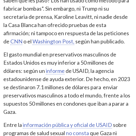
saben qué les pasó? Los han usado como método para
fabricar bombas”. Sin embargo, ni Trump ni su
secretaria de prensa, Karoline Leavitt, ni nadie desde
la Casa Blanca han ofrecido pruebas de esta
afirmación; ni tampoco en respuesta de las peticiones
de
CNN
o el
Washington Post,
según han publicado.
El gasto mundial en preservativos masculinos de
Estados Unidos es muy inferior a 50 millones de
dólares: según un
informe
de USAID, la agencia
estadounidense de ayuda exterior. De hecho, en 2023
se destinaron 7.1 millones de dólares para enviar
preservativos masculinos a todo el mundo, frente a los
supuestos 50 millones en condones que iban a parar a
Gaza.
Entre la
información pública y oficial de USAID
sobre
programas de salud sexual
no consta
que Gaza ni