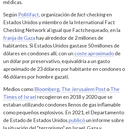
médicas.
Según
Politifact
, organización de
fact-checking
en
Estados Unidos y miembro de la International Fact
Checking Network al igual que Factchequeado, en la
franja de Gaza
hay alrededor de 2 millones de
habitantes. Si Estados Unidos gastase 50 millones de
dólares en condones allí, con un
coste aproximado
de
un dólar por preservativo, equivaldría a un gasto
aproximado de 23 dólares por habitante en condones o
46 dólares por hombre gazatí.
Medios como
Bloomberg
,
The Jerusalem Post
o
The
Times of Israel
recogieron en 2018 y 2020 que se
estaban utilizando condones llenos de gas inflamable
como pequeños explosivos. En 2021, el Departamento
de Estado de Estados Unidos
publicó
un informe sobre
la situación del “terrorismo” en Israel, Gaza y