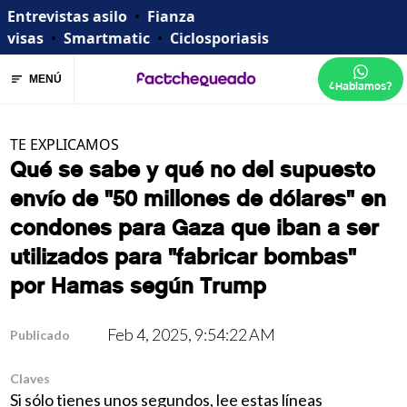
Entrevistas asilo
•
Fianza
visas
•
Smartmatic
•
Ciclosporiasis
MENÚ
¿Hablamos?
TE EXPLICAMOS
Qué se sabe y qué no del supuesto
envío de "50 millones de dólares" en
condones para Gaza que iban a ser
utilizados para "fabricar bombas"
por Hamas según Trump
Feb 4, 2025, 9:54:22 AM
Publicado
Claves
Si sólo tienes unos segundos, lee estas líneas