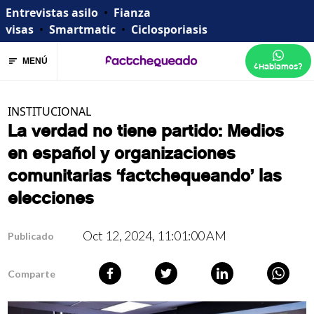
Entrevistas asilo
•
Fianza
visas
•
Smartmatic
•
Ciclosporiasis
MENÚ
¿Hablamos?
INSTITUCIONAL
La verdad no tiene partido: Medios
en español y organizaciones
comunitarias ‘factchequeando’ las
elecciones
Oct 12, 2024, 11:01:00 AM
Publicado
Comparte