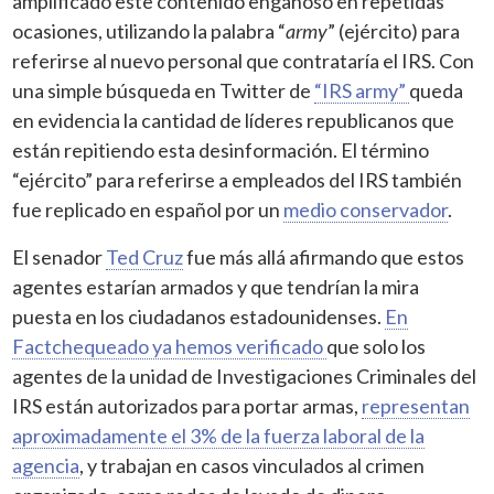
amplificado este contenido engañoso en repetidas
ocasiones, utilizando la palabra “
army
” (ejército) para
referirse al nuevo personal que contrataría el IRS. Con
una simple búsqueda en Twitter de
“IRS army”
queda
en evidencia la cantidad de líderes republicanos que
están repitiendo esta desinformación. El término
“ejército” para referirse a empleados del IRS también
fue replicado en español por un
medio conservador
.
El senador
Ted Cruz
fue más allá afirmando que estos
agentes estarían armados y que tendrían la mira
puesta en los ciudadanos estadounidenses.
En
Factchequeado ya hemos verificado
que solo los
agentes de la unidad de Investigaciones Criminales del
IRS están autorizados para portar armas,
representan
aproximadamente el 3% de la fuerza laboral de la
agencia
, y trabajan en casos vinculados al crimen