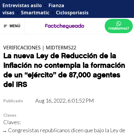
Entrevistas asilo
•
Fianza
visas
•
Smartmatic
•
Ciclosporiasis
MENÚ
¿Hablamos?
VERIFICACIONES
|
MIDTERMS22
La nueva Ley de Reducción de la
Inflación no contempla la formación
de un “ejército” de 87,000 agentes
del IRS
Aug 16, 2022, 6:01:52 PM
Publicado
Claves
Claves:
Congresistas republicanos dicen que bajo la Ley de