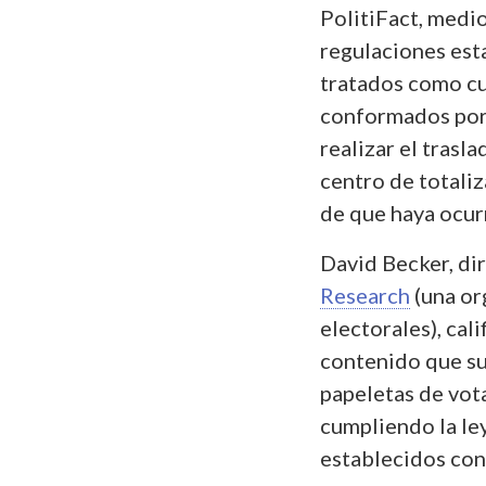
PolitiFact, medi
regulaciones esta
tratados como cu
conformados por
realizar el trasl
centro de totali
de que haya ocurr
David Becker, di
Research
(una or
electorales), cali
contenido que su
papeletas de vot
cumpliendo la le
establecidos con 