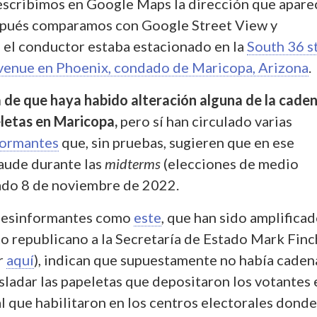
scribimos en Google Maps la dirección que apare
espués comparamos con Google Street View y
el conductor estaba estacionado en la
South 36 s
venue en Phoenix, condado de Maricopa, Arizona
.
 de que haya habido alteración alguna de la cade
letas en Maricopa,
pero sí han circulado varias
formantes
que, sin pruebas, sugieren que en ese
aude durante las
midterms
(elecciones de medio
ado 8 de noviembre de 2022.
desinformantes como
este
, que han sido amplifica
to republicano a la Secretaría de Estado Mark Fin
r
aquí
), indican que supuestamente no había caden
sladar las papeletas que depositaron los votantes 
l que habilitaron en los centros electorales donde