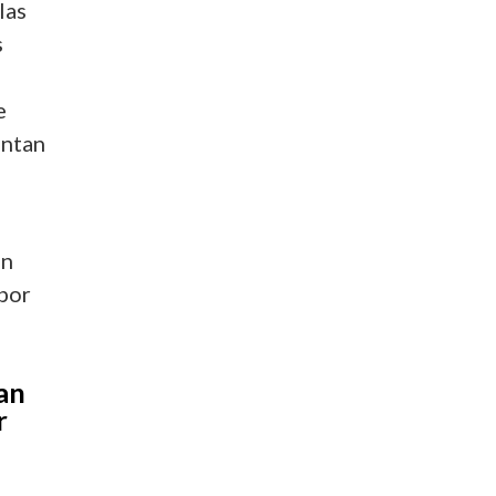
las
s
e
entan
on
 por
an
r