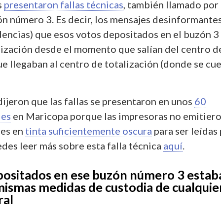
s
presentaron fallas técnicas
, también llamado por 
n número 3. Es decir, los mensajes desinformante
idencias) que esos votos depositados en el buzón 3
alización desde el momento que salían del centro d
ue llegaban al centro de totalización (donde se cu
ijeron que las fallas se presentaron en unos
60
les
en Maricopa porque las impresoras no emitier
les en
tinta suficientemente oscura
para ser leídas
des leer más sobre esta falla técnica
aquí
.
positados en ese buzón número 3 estab
 mismas medidas de custodia de cualquie
ral