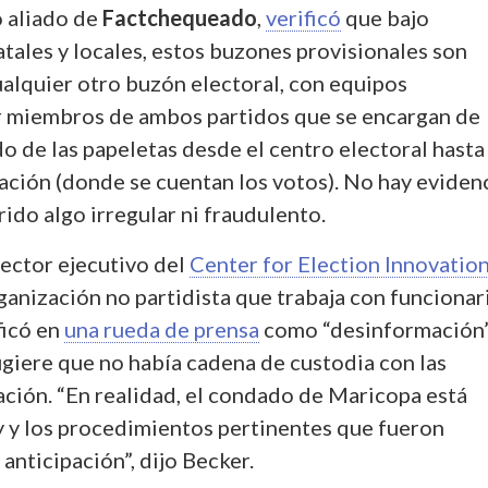
o aliado de
Factchequeado
,
verificó
que bajo
tales y locales, estos buzones provisionales son
alquier otro buzón electoral, con equipos
 miembros de ambos partidos que se encargan de
ado de las papeletas desde el centro electoral hasta
zación (donde se cuentan los votos). No hay eviden
ido algo irregular ni fraudulento.
rector ejecutivo del
Center for Election Innovatio
ganización no partidista que trabaja con funcionar
ficó en
una rueda de prensa
como “desinformación”
giere que no había cadena de custodia con las
ación. “En realidad, el condado de Maricopa está
y y los procedimientos pertinentes que fueron
anticipación”, dijo Becker.