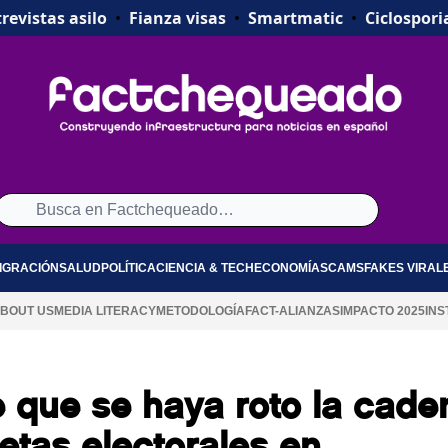
revistas asilo
•
Fianza visas
•
Smartmatic
•
Ciclospori
IGRACIÓN
SALUD
POLÍTICA
CIENCIA & TECH
ECONOMÍA
SCAMS
FAKES VIRAL
BOUT US
MEDIA LITERACY
METODOLOGÍA
FACT-ALIANZAS
IMPACTO 2025
INS
 que se haya roto la cade
etas electorales en