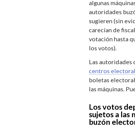
algunas máquina
autoridades buzó
sugieren (sin ev
carecían de fisc
votación hasta q
los votos).
Las autoridades d
centros electora
boletas electora
las máquinas. Pue
Los votos de
sujetos a las
buzón electo