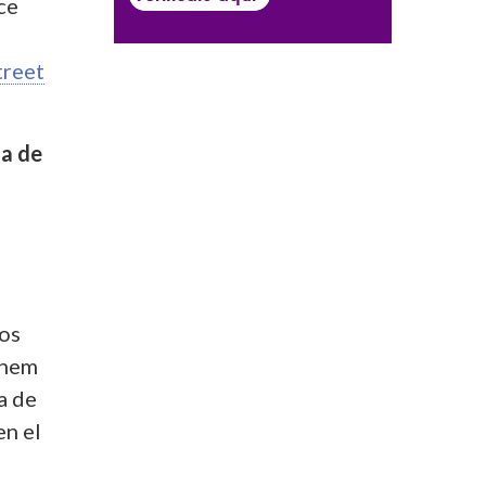
ce
treet
na de
dos
chem
a de
en el