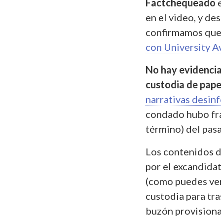
Factchequeado
e
en el video, y d
confirmamos que 
con University A
No hay evidencia
custodia de pape
narrativas desin
condado hubo fr
término) del pas
Los contenidos 
por el excandida
(como puedes ve
custodia para tra
buzón provisiona