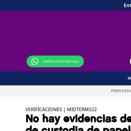
Ent
Verifica contenido aquí
M
PODCAST
A
VERIFICACIONES
|
MIDTERMS22
No hay evidencias de
de custodia de papel