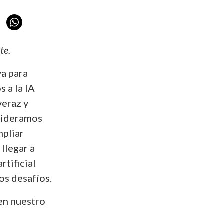
te.
va para
 a la IA
veraz y
nsideramos
mpliar
llegar a
rtificial
os desafíos.
 en nuestro