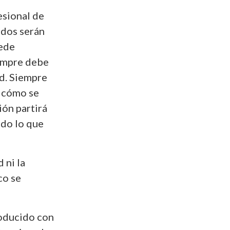
esional de
ados serán
uede
iempre debe
d. Siempre
 cómo se
ión partirá
odo lo que
 ni la
co se
roducido con