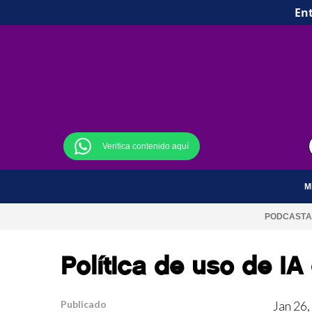
Ent
Verifica contenido aquí
M
PODCAST
A
Política de uso de I
Publicado
Jan 26,