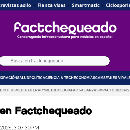
revistas asilo
•
Fianza visas
•
Smartmatic
•
Ciclospori
IGRACIÓN
SALUD
POLÍTICA
CIENCIA & TECH
ECONOMÍA
SCAMS
FAKES VIRAL
BOUT US
MEDIA LITERACY
METODOLOGÍA
FACT-ALIANZAS
IMPACTO 2025
INS
A en Factchequeado
 2026, 3:07:30 PM