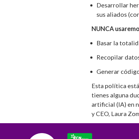
Desarrollar he
sus aliados (co
NUNCA usaremos 
Basar la totali
Recopilar dato
Generar código 
Esta política est
tienes alguna dud
artificial (IA) e
y CEO, Laura Zo