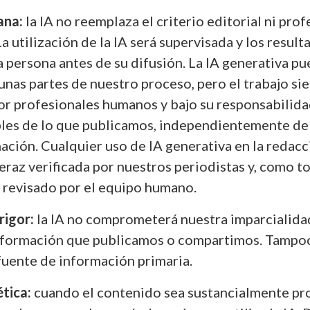
ana:
la IA no reemplaza el criterio editorial ni prof
a utilización de la IA será supervisada y los result
 persona antes de su difusión. La IA generativa p
unas partes de nuestro proceso, pero el trabajo s
or profesionales humanos y bajo su responsabilida
les de lo que publicamos, independientemente de
ación. Cualquier uso de IA generativa en la redacc
eraz verificada por nuestros periodistas y, como t
 revisado por el equipo humano.
rigor:
la IA no comprometerá nuestra imparcialidad
información que publicamos o compartimos. Tampo
fuente de información primaria.
ética:
cuando el contenido sea sustancialmente p