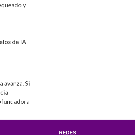
hequeado y
elos de IA
a avanza. Si
ncia
 Cofundadora
REDES