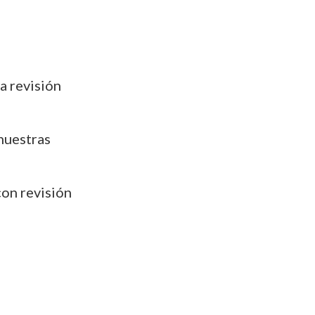
a revisión
nuestras
con revisión