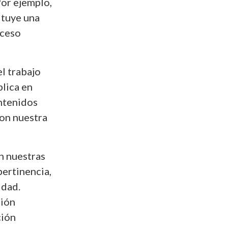
Por ejemplo,
ituye una
oceso
l trabajo
plica en
ontenidos
con nuestra
n nuestras
pertinencia,
idad.
ción
ción