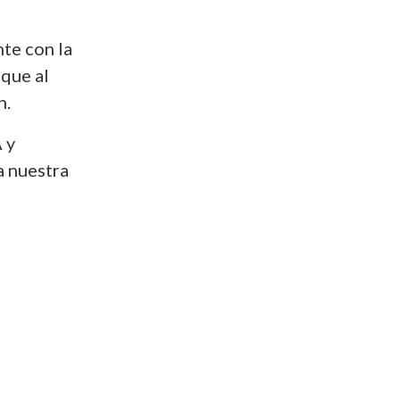
te con la
 que al
n.
 y
a nuestra