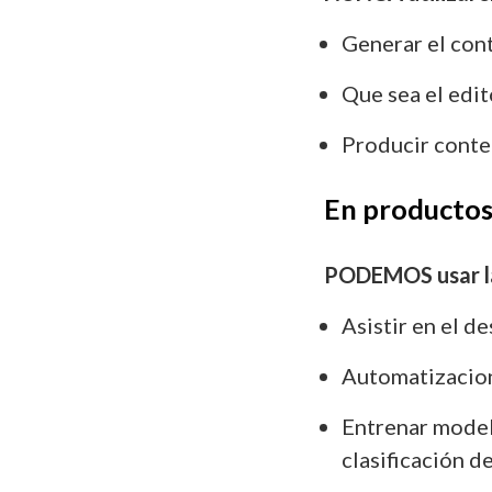
Generar el con
Que sea el edit
Producir conte
En productos,
PODEMOS usar la
Asistir en el d
Automatizacion
Entrenar model
clasificación d