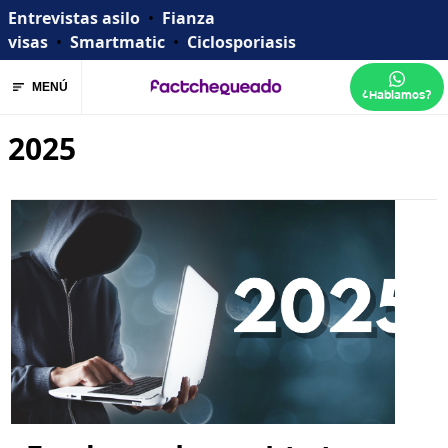
Entrevistas asilo
•
Fianza
visas
•
Smartmatic
•
Ciclosporiasis
MENÚ
¿Hablamos?
2025