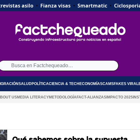
revistas asilo
•
Fianza visas
•
Smartmatic
•
Ciclospori
IGRACIÓN
SALUD
POLÍTICA
CIENCIA & TECH
ECONOMÍA
SCAMS
FAKES VIRAL
BOUT US
MEDIA LITERACY
METODOLOGÍA
FACT-ALIANZAS
IMPACTO 2025
INS
Qué sabemos sobre la supuesta