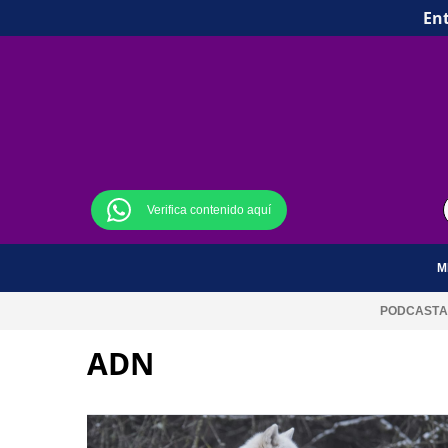
Ent
Verifica contenido aquí
M
PODCAST
A
ADN