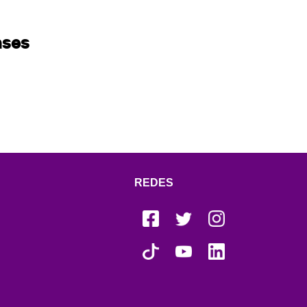
nses
REDES