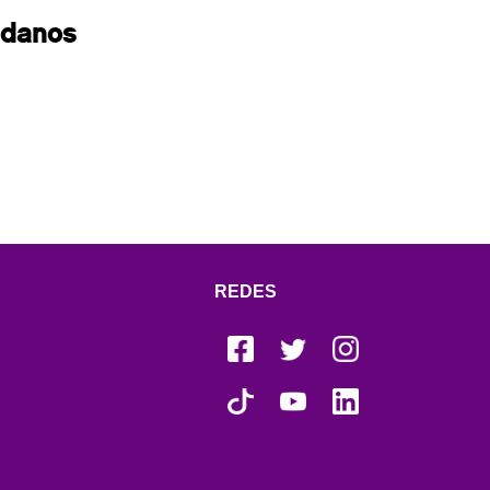
adanos
REDES