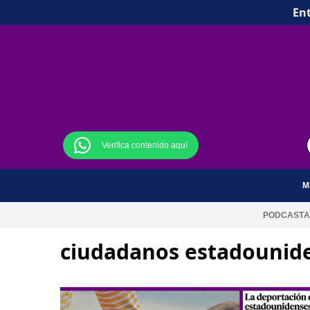
Ent
Verifica contenido aquí
M
PODCAST
A
ciudadanos estadounid