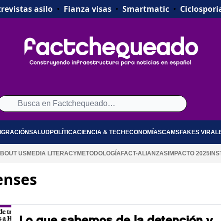
revistas asilo
•
Fianza visas
•
Smartmatic
•
Ciclospori
IGRACIÓN
SALUD
POLÍTICA
CIENCIA & TECH
ECONOMÍA
SCAMS
FAKES VIRAL
BOUT US
MEDIA LITERACY
METODOLOGÍA
FACT-ALIANZAS
IMPACTO 2025
INS
enses
Lo que sabemos de la detención y