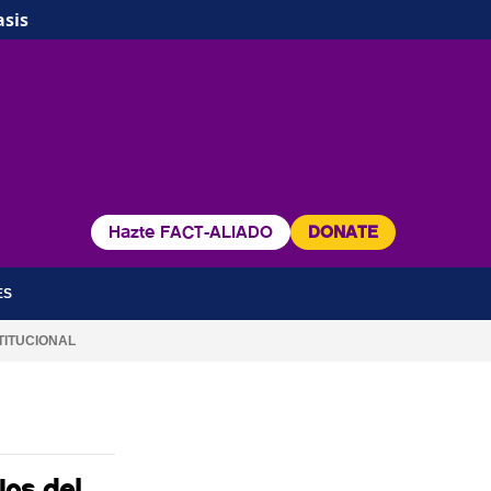
asis
Hazte FACT-ALIADO
DONATE
ES
TITUCIONAL
jos del