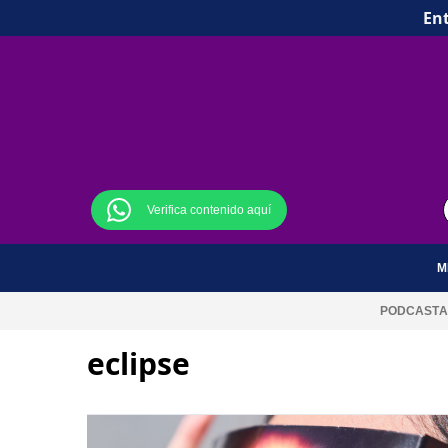
Ent
Verifica contenido aquí
M
PODCAST
A
eclipse