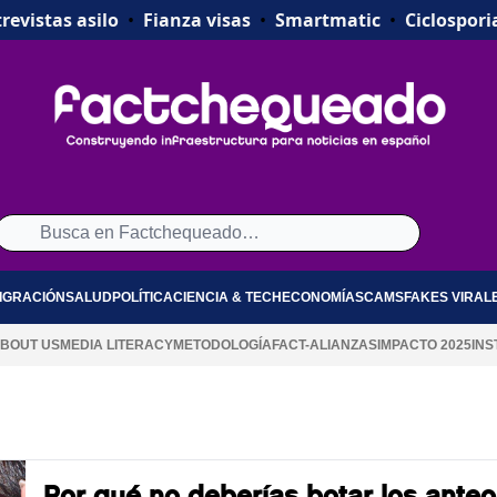
revistas asilo
•
Fianza visas
•
Smartmatic
•
Ciclospori
IGRACIÓN
SALUD
POLÍTICA
CIENCIA & TECH
ECONOMÍA
SCAMS
FAKES VIRAL
BOUT US
MEDIA LITERACY
METODOLOGÍA
FACT-ALIANZAS
IMPACTO 2025
INS
Por qué no deberías botar los anteo