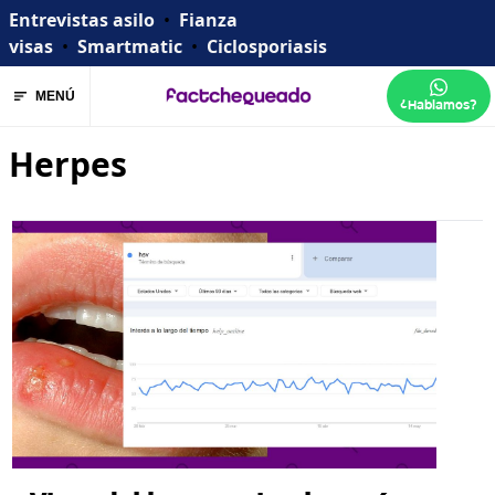
Entrevistas asilo
•
Fianza
visas
•
Smartmatic
•
Ciclosporiasis
MENÚ
¿Hablamos?
Herpes