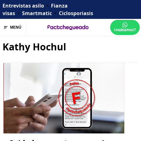
Entrevistas asilo
•
Fianza
visas
•
Smartmatic
•
Ciclosporiasis
MENÚ
¿Hablamos?
Kathy Hochul