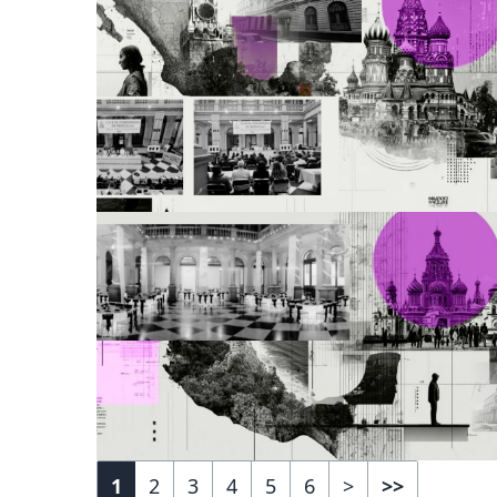
1
2
3
4
5
6
>
>>