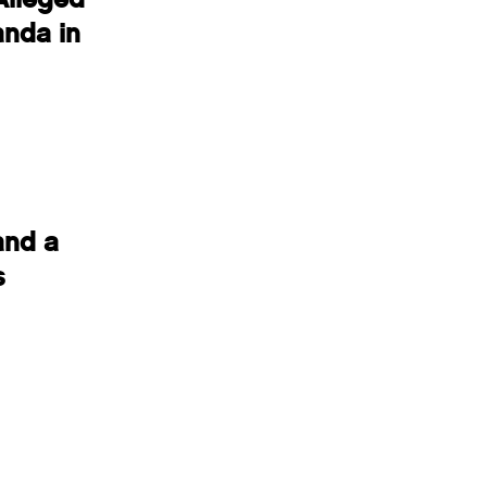
anda in
and a
s