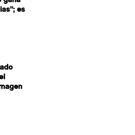
ias”; es
cado
el
 imagen