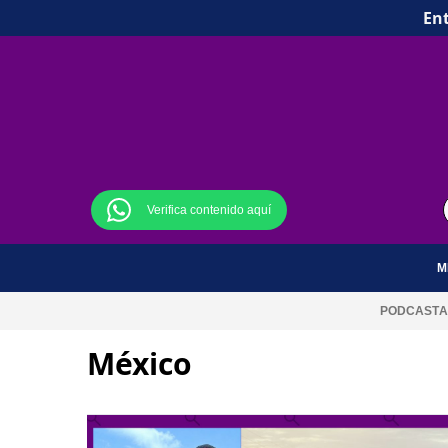
Ent
Verifica contenido aquí
M
PODCAST
A
México