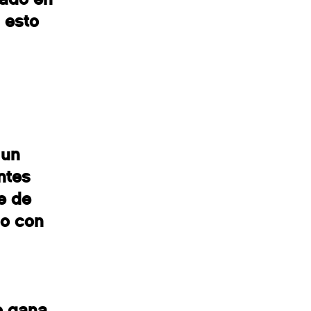
 esto
 un
ntes
e de
do con
o gana