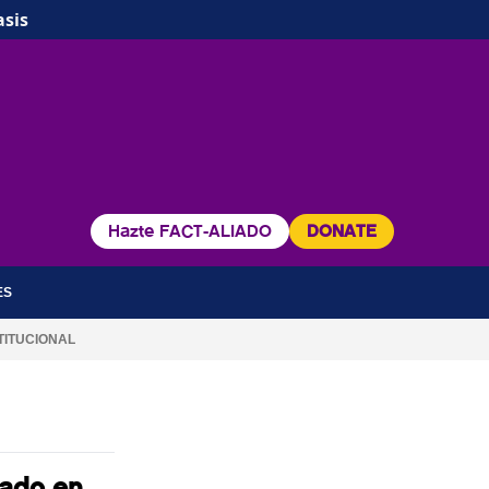
asis
Hazte FACT-ALIADO
DONATE
ES
TITUCIONAL
lado en