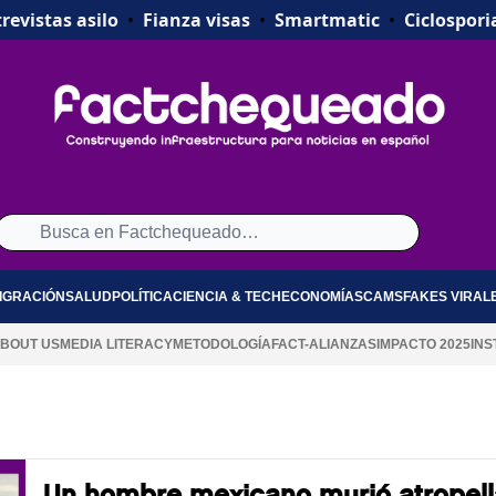
revistas asilo
•
Fianza visas
•
Smartmatic
•
Ciclospori
IGRACIÓN
SALUD
POLÍTICA
CIENCIA & TECH
ECONOMÍA
SCAMS
FAKES VIRAL
BOUT US
MEDIA LITERACY
METODOLOGÍA
FACT-ALIANZAS
IMPACTO 2025
INS
Un hombre mexicano murió atropel