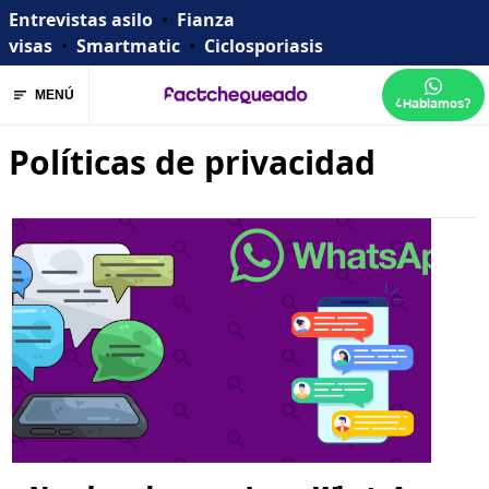
Entrevistas asilo
•
Fianza
visas
•
Smartmatic
•
Ciclosporiasis
MENÚ
¿Hablamos?
Políticas de privacidad