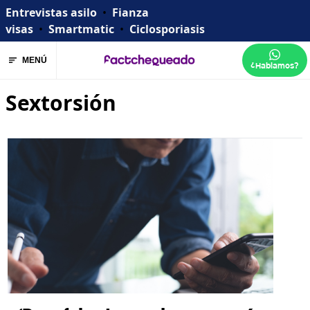
Entrevistas asilo
•
Fianza
visas
•
Smartmatic
•
Ciclosporiasis
MENÚ
¿Hablamos?
Sextorsión