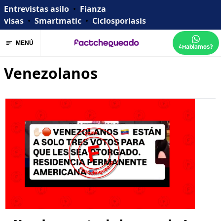
Entrevistas asilo
•
Fianza
visas
•
Smartmatic
•
Ciclosporiasis
MENÚ
¿Hablamos?
Venezolanos