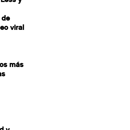
1 de
eo viral
ios más
as
d y