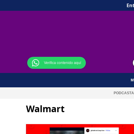
Ent
Verifica contenido aquí
M
PODCAST
A
Walmart