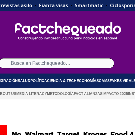
revistas asilo
•
Fianza visas
•
Smartmatic
•
Ciclospori
IGRACIÓN
SALUD
POLÍTICA
CIENCIA & TECH
ECONOMÍA
SCAMS
FAKES VIRAL
BOUT US
MEDIA LITERACY
METODOLOGÍA
FACT-ALIANZAS
IMPACTO 2025
INS
No, Walmart, Target, Kroger, Food 4