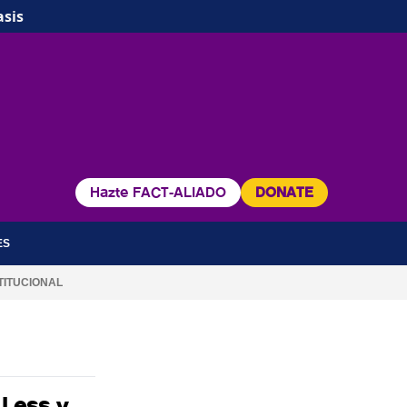
asis
Hazte FACT-ALIADO
DONATE
ES
TITUCIONAL
 Less y