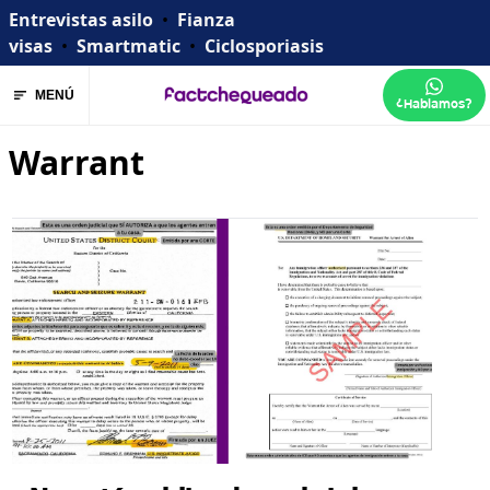
Entrevistas asilo
•
Fianza
visas
•
Smartmatic
•
Ciclosporiasis
MENÚ
¿Hablamos?
Warrant