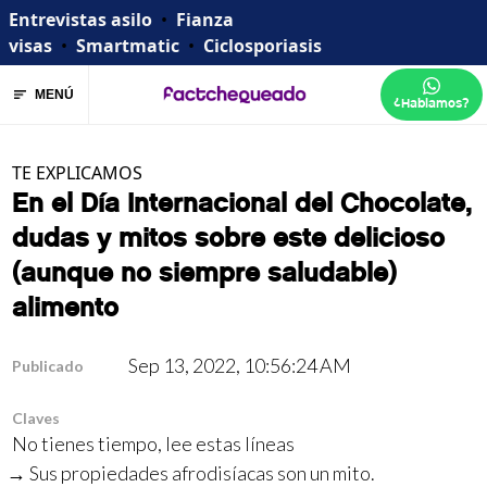
Entrevistas asilo
•
Fianza
visas
•
Smartmatic
•
Ciclosporiasis
MENÚ
¿Hablamos?
TE EXPLICAMOS
En el Día Internacional del Chocolate,
dudas y mitos sobre este delicioso
(aunque no siempre saludable)
alimento
Sep 13, 2022, 10:56:24 AM
Publicado
Claves
No tienes tiempo, lee estas líneas
Sus propiedades afrodisíacas son un mito.