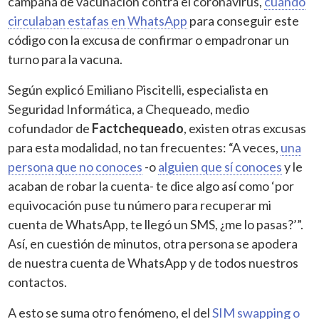
campaña de vacunación contra el coronavirus,
cuando
circulaban estafas en WhatsApp
para conseguir este
código con la excusa de confirmar o empadronar un
turno para la vacuna.
Según explicó Emiliano Piscitelli, especialista en
Seguridad Informática, a Chequeado, medio
cofundador de
Factchequeado
, existen otras excusas
para esta modalidad, no tan frecuentes: “A veces,
una
persona que no conoces
-o
alguien que sí conoces
y le
acaban de robar la cuenta- te dice algo así como ‘por
equivocación puse tu número para recuperar mi
cuenta de WhatsApp, te llegó un SMS,
me lo pasas?’”.
¿
Así, en cuestión de minutos, otra persona se apodera
de nuestra cuenta de WhatsApp y de todos nuestros
contactos.
A esto se suma otro fenómeno, el del
SIM swapping o