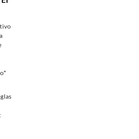
tivo
a
e
co"
iglas
t