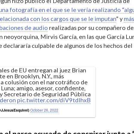
según hizo público el Departamento de Justicia de
una fotografía en el que se le vería realizando “alg
 relacionada con los cargos que se le imputan
” y
más
baciones de audio
realizadas por su compañero de
ón neoyorquina, Mirvis García, en las que García Lu
 declararía culpable de algunos de los hechos del
ales de EU entregan al juez Brian
te en Brooklyn, N.Y., más
la colusión con el narcotráfico de
Luna; amigo, asesor, confidente,
y Secretario de Seguridad Pública
lderon
pic.twitter.com/diV9tdIhxB
(@JJesusEsquivel)
October 26, 2022
ra el narco acusado de conspirar junto a 