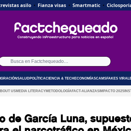
revistas asilo
•
Fianza visas
•
Smartmatic
•
Ciclospori
IGRACIÓN
SALUD
POLÍTICA
CIENCIA & TECH
ECONOMÍA
SCAMS
FAKES VIRAL
BOUT US
MEDIA LITERACY
METODOLOGÍA
FACT-ALIANZAS
IMPACTO 2025
INS
o de García Luna, supuest
tra el narcotráfico en Méxi