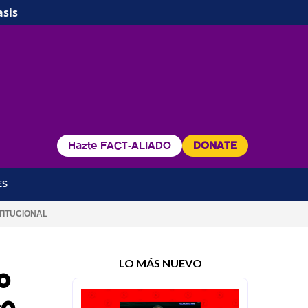
asis
Hazte FACT-ALIADO
DONATE
ES
TITUCIONAL
LO MÁS NUEVO
o
co