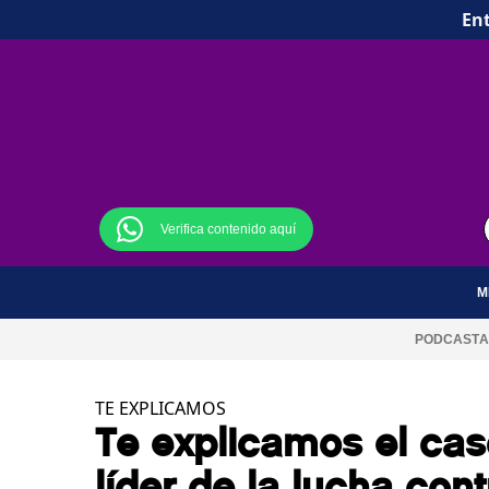
Ent
Verifica contenido aquí
M
PODCAST
A
TE EXPLICAMOS
Te explicamos el cas
líder de la lucha con