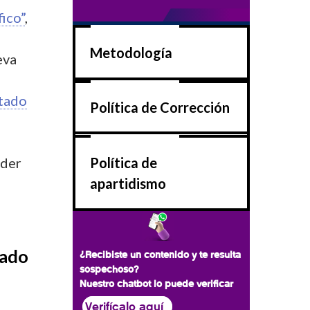
fico”
,
u
Metodología
eva
tado
Política de Corrección
íder
Política de
apartidismo
zado
¿Recibiste un contenido y te resulta
sospechoso?
Nuestro chatbot lo puede verificar
Verifícalo aquí