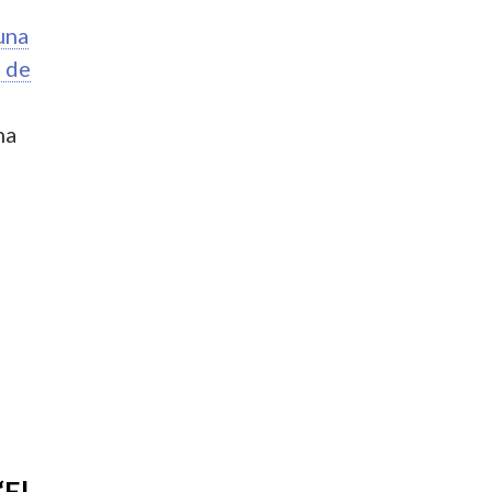
una
 de
na
“El