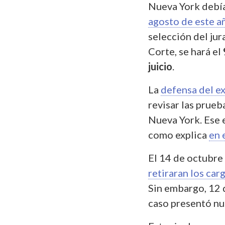
Nueva York debía
agosto de este a
selección del jur
Corte, se hará el
juicio
.
La
defensa del e
revisar las prueb
Nueva York. Ese 
como explica
en 
El 14 de octubre
retiraran los car
Sin embargo, 12 d
caso presentó nu