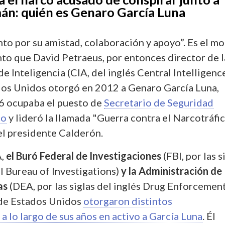
n: quién es Genaro García Luna
to por su amistad, colaboración y apoyo”. Es el mo
to que David Petraeus, por entonces director de l
e Inteligencia (CIA, del inglés Central Intelligenc
os Unidos otorgó en 2012 a Genaro García Luna,
6 ocupaba el puesto de
Secretario de Seguridad
co
y lideró la llamada "Guerra contra el Narcotráfi
l presidente Calderón.
A,
el Buró Federal de Investigaciones
(FBI, por las s
l Bureau of Investigations)
y la Administración de
as
(DEA, por las siglas del inglés Drug Enforcemen
 de Estados Unidos
otorgaron distintos
 lo largo de sus años en activo a García Luna
. Él