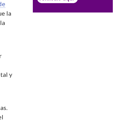
de
ue la
la
r
 tal y
as.
el