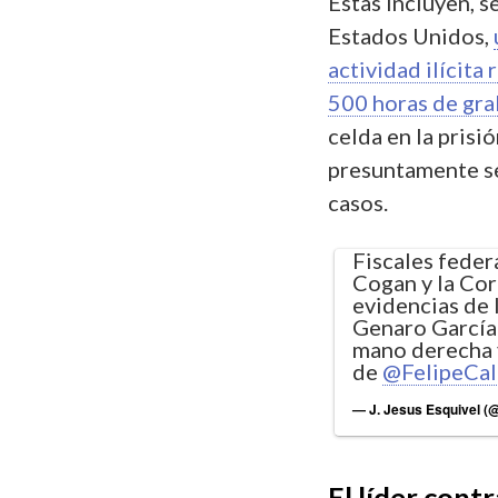
Estas incluyen, 
Estados Unidos,
actividad ilícita
500 horas de gra
celda en la prisi
presuntamente se
casos.
Fiscales feder
Cogan y la Cor
evidencias de 
Genaro García 
mano derecha 
de
@FelipeCa
— J. Jesus Esquivel 
El líder cont