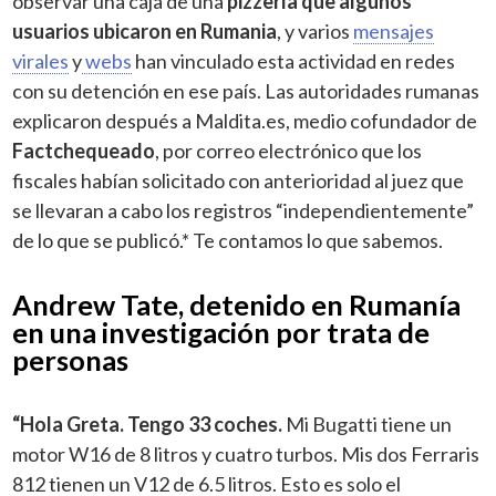
observar una caja de una
pizzería que algunos
usuarios ubicaron en Rumania
, y varios
mensajes
virales
y
webs
han vinculado esta actividad en redes
con su detención en ese país. Las autoridades rumanas
explicaron después a
Maldita.es, medio cofundador de
Factchequeado
,
por correo electrónico que los
fiscales habían solicitado con anterioridad al juez que
se llevaran a cabo los registros “independientemente”
de lo que se publicó.* Te contamos lo que sabemos.
Andrew Tate, detenido en Rumanía
en una investigación por trata de
personas
“Hola Greta. Tengo 33 coches.
Mi Bugatti tiene un
motor W16 de 8 litros y cuatro turbos. Mis dos Ferraris
812 tienen un V12 de 6.5 litros. Esto es solo el