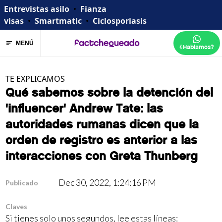
Entrevistas asilo
•
Fianza
visas
•
Smartmatic
•
Ciclosporiasis
MENÚ
¿Hablamos?
TE EXPLICAMOS
Qué sabemos sobre la detención del
'influencer' Andrew Tate: las
autoridades rumanas dicen que la
orden de registro es anterior a las
interacciones con Greta Thunberg
Dec 30, 2022, 1:24:16 PM
Publicado
Claves
Si tienes solo unos segundos, lee estas líneas: