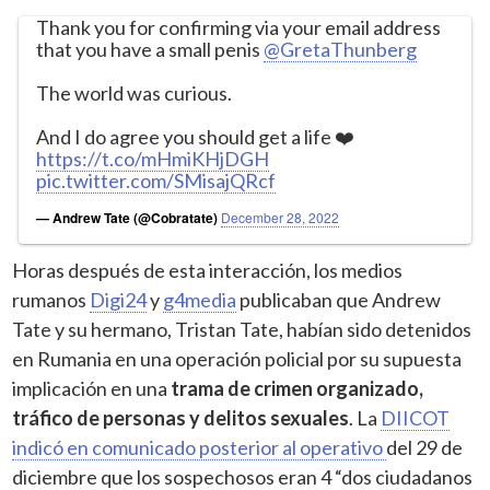
Thank you for confirming via your email address
that you have a small penis
@GretaThunberg
The world was curious.
And I do agree you should get a life ❤️
https://t.co/mHmiKHjDGH
pic.twitter.com/SMisajQRcf
— Andrew Tate (@Cobratate)
December 28, 2022
Horas después de esta interacción, los medios
rumanos
Digi24
y
g4media
publicaban que Andrew
Tate y su hermano, Tristan Tate, habían sido detenidos
en Rumania en una operación policial por su supuesta
implicación en una
trama de crimen organizado,
tráfico de personas y delitos sexuales
. La
DIICOT
indicó en comunicado posterior al operativo
del 29 de
diciembre que los sospechosos eran 4 “dos ciudadanos