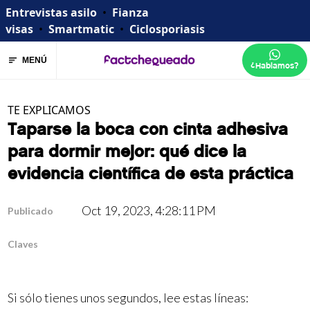
Entrevistas asilo
•
Fianza
visas
•
Smartmatic
•
Ciclosporiasis
MENÚ
¿Hablamos?
TE EXPLICAMOS
Taparse la boca con cinta adhesiva
para dormir mejor: qué dice la
evidencia científica de esta práctica
Oct 19, 2023, 4:28:11 PM
Publicado
Claves
Si sólo tienes unos segundos, lee estas líneas: