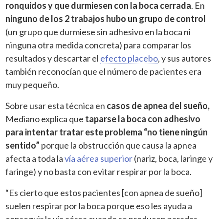
ronquidos y que durmiesen con la boca cerrada
. En
ninguno de los 2 trabajos hubo un grupo de control
(un grupo que durmiese sin adhesivo en la boca ni
ninguna otra medida concreta) para comparar los
resultados y descartar el
efecto placebo
, y sus autores
también reconocían que el número de pacientes era
muy pequeño.
Sobre usar esta técnica en
casos de apnea del sueño,
Mediano explica que
taparse la boca con adhesivo
para intentar tratar este problema “no tiene ningún
sentido”
porque la obstrucción que causa la apnea
afecta a toda la
vía aérea superior
(nariz, boca, laringe y
faringe) y no basta con evitar respirar por la boca.
“Es cierto que estos pacientes [con apnea de sueño]
suelen respirar por la boca porque eso les ayuda a
conseguir la vía aérea cuando se producen paradas