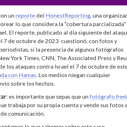
con un
reporte
del
HonestReporting
, una organiza
orear lo que considera la “cobertura parcializada”
el. El reporte, publicado al día siguiente del ataq
el 7 de octubre de 2023 cuestionó, con fotos y
eriodistas, si la presencia de algunos fotógrafos
New York Times, CNN, The Associated Press y Reu
e los ataques contra Israel el 7 de octubre de est
ada con Hamas
. Los medios niegan cualquier
vio sobre los hechos.
zar
: es importante que sepas que un
fotógrafo
free
ue trabaja por su propia cuenta y vende sus fotos 
 de comunicación.
e contamos lo que sabemos sobre este caso.