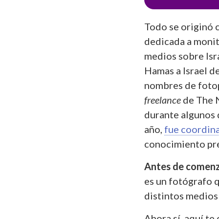
Todo se originó 
dedicada a monit
medios sobre Isra
Hamas a Israel d
nombres de fotop
freelance
de The 
durante algunos d
año,
fue coordin
conocimiento pre
Antes de comen
es un fotógrafo q
distintos medios
Ahora sí, aquí t