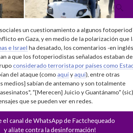
 sociales un cuestionamiento a algunos fotoperiod
flicto en Gaza, y en medio de la polarización que l
as e Israel
ha desatado, los comentarios -en inglés
an a que los fotoperiodistas señalados estaban de
grupo
considerado terrorista por países como Esta
abían del ataque (como
aquí
y
aquí
), entre otras
os medios] sabían de antemano y son totalmente
asesinatos", “[Merecen] Juicio y Guantánamo” (sic)
ensajes que se pueden ver en redes.
e el canal de WhatsApp de Factchequeado
y alíate contra la desinformación!