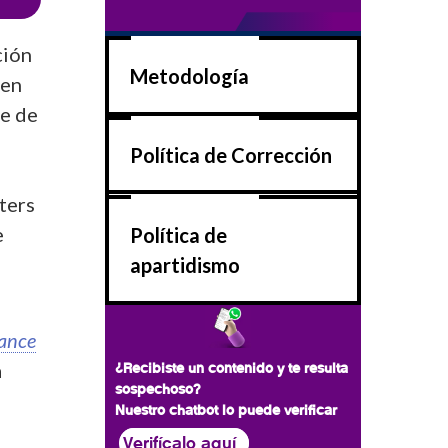
ción
Metodología
 en
ue de
Política de Corrección
ters
e
Política de
apartidismo
lance
a
¿Recibiste un contenido y te resulta
sospechoso?
Nuestro chatbot lo puede verificar
Verifícalo aquí