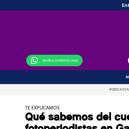
Ent
Verifica contenido aquí
M
PODCAST
A
TE EXPLICAMOS
Qué sabemos del cue
fotoperiodistas en G