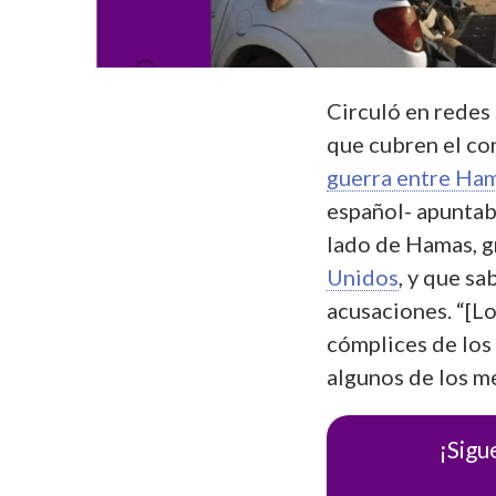
Circuló en redes
que cubren el con
guerra entre Ham
español- apuntab
lado de Hamas, 
Unidos
, y que s
acusaciones. “[L
cómplices de los 
algunos de los m
¡Sigu