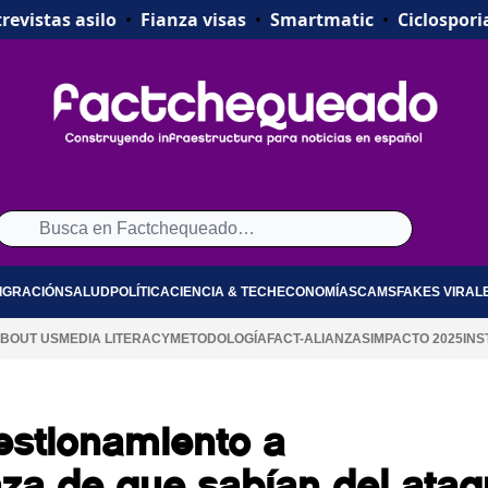
revistas asilo
•
Fianza visas
•
Smartmatic
•
Ciclospori
IGRACIÓN
SALUD
POLÍTICA
CIENCIA & TECH
ECONOMÍA
SCAMS
FAKES VIRAL
BOUT US
MEDIA LITERACY
METODOLOGÍA
FACT-ALIANZAS
IMPACTO 2025
INS
stionamiento a
aza de que sabían del ata