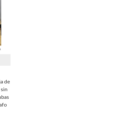
ja de
 sin
mbas
afo