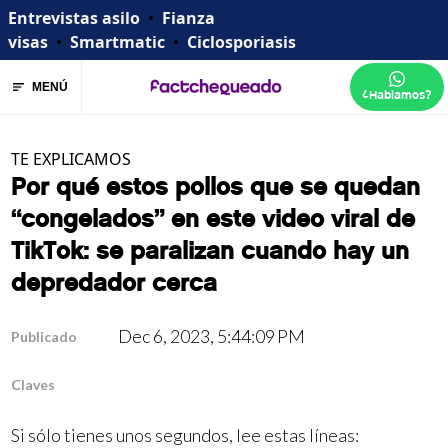
Entrevistas asilo
•
Fianza
visas
•
Smartmatic
•
Ciclosporiasis
MENÚ
¿Hablamos?
TE EXPLICAMOS
Por qué estos pollos que se quedan
“congelados” en este video viral de
TikTok: se paralizan cuando hay un
depredador cerca
Dec 6, 2023, 5:44:09 PM
Publicado
Claves
Si sólo tienes unos segundos, lee estas líneas: