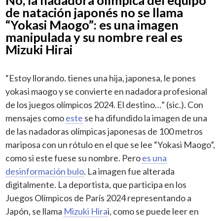
de natación japonés no se llama
“Yokasi Maogo”: es una imagen
manipulada y su nombre real es
Mizuki Hirai
“Estoy llorando. tienes una hija, japonesa, le pones
yokasi maogo y se convierte en nadadora profesional
de los juegos olímpicos 2024. El destino…” (sic.). Con
mensajes como
este
se ha difundido la imagen de una
de las nadadoras olímpicas japonesas de 100 metros
mariposa con un rótulo en el que se lee “Yokasi Maogo”,
como si este fuese su nombre. Pero
es una
desinformación bulo
. La imagen fue alterada
digitalmente. La deportista, que participa en los
Juegos Olímpicos de París 2024 representando a
Japón, se llama
Mizuki Hira
i, como se puede leer en