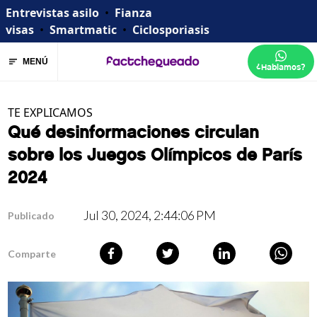
Entrevistas asilo
•
Fianza
visas
•
Smartmatic
•
Ciclosporiasis
MENÚ
¿Hablamos?
TE EXPLICAMOS
Qué desinformaciones circulan
sobre los Juegos Olímpicos de París
2024
Jul 30, 2024, 2:44:06 PM
Publicado
Comparte