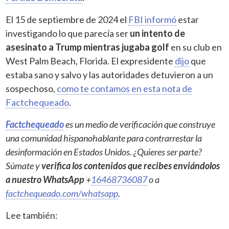
El 15 de septiembre de 2024 el
FBI informó
estar
investigando lo que parecía ser
un intento de
asesinato a Trump mientras jugaba golf
en su club en
West Palm Beach, Florida. El expresidente
dijo
que
estaba sano y salvo y las autoridades detuvieron a un
sospechoso,
como te contamos en esta nota de
Factchequeado
.
Factchequeado
es un medio de verificación que construye
una comunidad hispanohablante para contrarrestar la
desinformación en Estados Unidos. ¿Quieres ser parte?
Súmate y
verifica los contenidos que recibes enviándolos
a nuestro WhatsApp
+
16468736087
o a
factchequeado.com/whatsapp
.
Lee también: