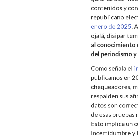
contenidos y con
republicano elect
enero de 2025
. 
ojalá, disipar te
al conocimiento 
del periodismo y 
Como señala el
i
publicamos en 
chequeadores, mo
respalden sus af
datos son correct
de esas pruebas 
Esto implica un c
incertidumbre y l