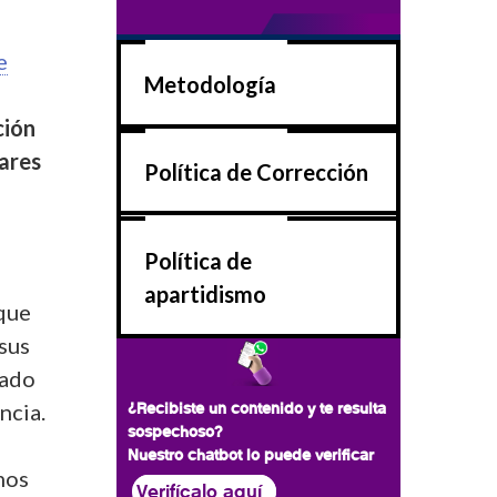
e
Metodología
ión
lares
Política de Corrección
Política de
apartidismo
 que
sus
cado
ncia.
¿Recibiste un contenido y te resulta
sospechoso?
Nuestro chatbot lo puede verificar
mos
Verifícalo aquí