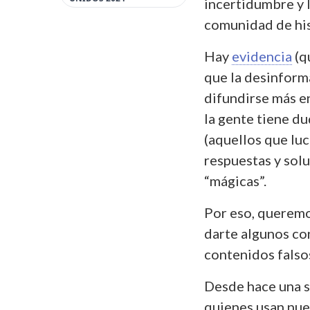
incertidumbre y 
comunidad de his
Hay
evidencia
(q
que la desinform
difundirse más e
la gente tiene du
(aquellos que luc
respuestas y solu
“mágicas”.
Por eso, queremo
darte algunos con
contenidos falso
Desde hace una s
quienes usan nu