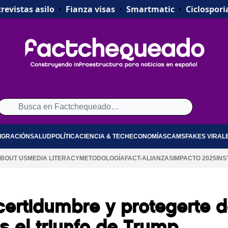
revistas asilo
•
Fianza visas
•
Smartmatic
•
Ciclospori
IGRACIÓN
SALUD
POLÍTICA
CIENCIA & TECH
ECONOMÍA
SCAMS
FAKES VIRAL
BOUT US
MEDIA LITERACY
METODOLOGÍA
FACT-ALIANZAS
IMPACTO 2025
INS
ncertidumbre y protegerte 
s el triunfo de Trump