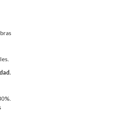
d
abras
les.
idad.
 30%.
s