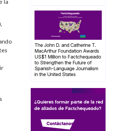
e la
,
uando
The John D. and Catherine T.
tes
MacArthur Foundation Awards
US$1 Million to Factchequeado
to Strengthen the Future of
ir
Spanish-Language Journalism
in the United States
s
¿Quieres formar parte de la red
de aliados de Factchequeado?
Contáctanos
e