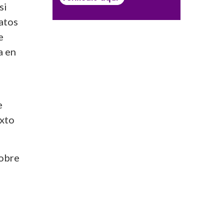
si
datos
e
a en
e
exto
sobre