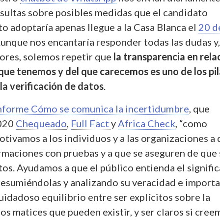
sultas sobre posibles medidas que el candidato
o adoptaría apenas llegue a la Casa Blanca el
20 d
Aunque nos encantaría responder todas las dudas y,
mores, solemos repetir que
la transparencia en relac
que tenemos y del que carecemos es uno de los pi
la verificación de datos
.
nforme Cómo se comunica la incertidumbre
, que
2020
Chequeado
,
Full Fact
y
Africa Check
, “como
tivamos a los individuos y a las organizaciones a
irmaciones con pruebas y a que se aseguren de que 
os. Ayudamos a que el público entienda el signifi
resumiéndolas y analizando su veracidad e importa
uidadoso equilibrio entre ser explícitos sobre la
os matices que pueden existir, y ser claros si cree