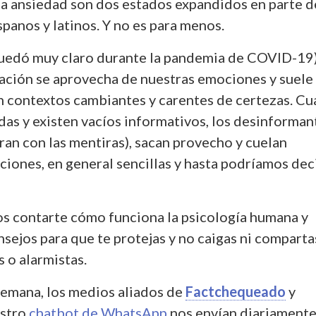
la ansiedad son dos estados expandidos en parte d
panos y latinos. Y no es para menos.
uedó muy claro durante la pandemia de COVID-19)
ación se aprovecha de nuestras emociones y suele
n contextos cambiantes y carentes de certezas. C
das y existen vacíos informativos, los desinforman
ran con las mentiras), sacan provecho y cuelan
ciones, en general sencillas y hasta podríamos dec
s contarte cómo funciona la psicología humana y
sejos para que te protejas y no caigas ni comparta
s o alarmistas.
emana, los medios aliados de
Factchequeado
y
estro
chatbot de WhatsApp
nos envían diariament