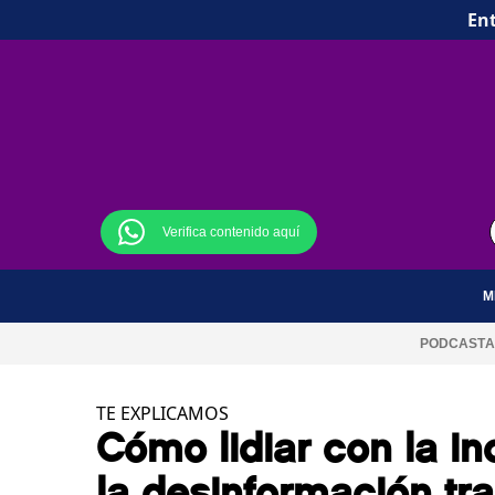
Ent
Verifica contenido aquí
M
PODCAST
A
TE EXPLICAMOS
Cómo lidiar con la i
la desinformación tra