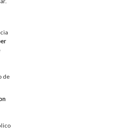
ar.
cia
ber
e
o de
son
blico