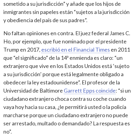
sometido a su jurisdicción” y añade que los hijos de
inmigrantes sin papeles están “sujetos a la jurisdicción
y obediencia del país de sus padres”.
No faltan opiniones en contra. El juez federal James C.
Ho, por ejemplo, que fue nominado por el presidente
Trump en 2017,
escribió en el Financial Times
en 2011
que “el significado” de la 14ª enmienda es claro: “un
extranjero que vive en los Estados Unidos está ‘sujeto
a su jurisdicción’ porque está legalmente obligado a
obedecer la ley estadounidense”. El profesor de la
Universidad de Baltimore
Garrett Epps coincide
: “si un
ciudadano extranjero choca contra su coche cuando
vaya hoy hacia su casa, ¿le permitirá usted o la policía
marcharse porque un ciudadano extranjero no puede
ser arrestado, multado o demandado? La respuesta es
no”.