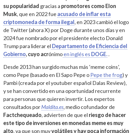
su popularidad
gracias a
promotores como Elon
Musk
, que en 2022 fue
acusado de inflar esta
criptomoneda de forma ilegal
, en 2023 cambió el logo
de Twitter (ahora X) por Doge durante unos días y en
2024 fue nombrado por el presidente electo Donald
Trump para liderar el
Departamento de Eficiencia del
Gobierno
, cuyo acr
ónimo
en inglés es
DOGE.
.
Desde 2013 han surgido muchas más ‘meme coins’,
como Pepe (basado en El Sapo Pepe o
Pepe the frog
) y
Pambi (creada por el youtuber español Dalas Review),
y se han convertido en una oportunidad recurrente
para personas que quieren invertir. Los expertos
consultados por
Maldita.es
, medio cofundador de
Factchequeado
, advierten de que el
riesgo de hacer
este tipo de inversiones en monedas meme es muy
alto
, ya que son muy
volátiles y hay poca información