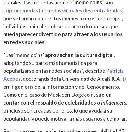
sociales. Las monedas meme o
‘meme coins’
son
criptomonedas (monedas virtuales descentralizadas)
que se llaman como estos memes u otros personajes,
individuos, animales, obras de arte o lo que sea que
pueda parecer divertido para atraer a los usuarios
en redes sociales.
“Las ‘meme coins’
aprovechan la cultura digital
,
adoptando su parte más humorística para
popularizarse en las redes sociales”, describe
Patricia
Acebes
, doctoranda de la Universidad de Alcalá (UAH)
en Ingeniería de la Información y del Conocimiento
.
Como en el caso de Musk con Dogecoin,
suelen
contar con el respaldo de celebridades o
influencers
,
o incluso son creadas por ellos, lo que ayuda a su
popularidad y puede motivar a más usuarios a comprar.
Pero los expertos advierten sobre su inestabilidad. “El