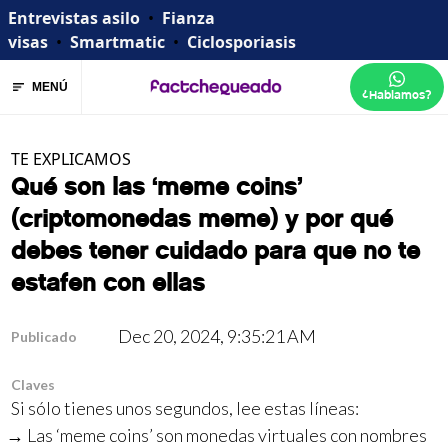
Entrevistas asilo
•
Fianza
visas
•
Smartmatic
•
Ciclosporiasis
MENÚ
¿Hablamos?
TE EXPLICAMOS
Qué son las ‘meme coins’
(criptomonedas meme) y por qué
debes tener cuidado para que no te
estafen con ellas
Dec 20, 2024, 9:35:21 AM
Publicado
Claves
Si sólo tienes unos segundos, lee estas líneas:
Las ‘meme coins’ son monedas virtuales con nombres