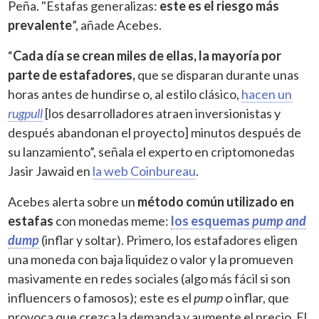
Peña. "Estafas generalizas:
este es el riesgo más
prevalente
”, añade Acebes.
“
Cada día se crean miles de ellas, la mayoría por
parte de estafadores,
que se disparan durante unas
horas antes de hundirse o, al estilo clásico,
hacen un
rugpull
[los desarrolladores atraen inversionistas y
después abandonan el proyecto] minutos después de
su lanzamiento”, señala el experto en criptomonedas
Jasir Jawaid en
la web Coinbureau
.
Acebes alerta sobre un
método común utilizado en
estafas
con monedas meme:
los esquemas
pump and
dump
(inflar y soltar). Primero, los estafadores eligen
una moneda con baja liquidez o valor y la promueven
masivamente en redes sociales (algo más fácil si son
influencers o famosos); este es el
pump
o inflar, que
provoca que crezca la demanda y aumente el precio. El