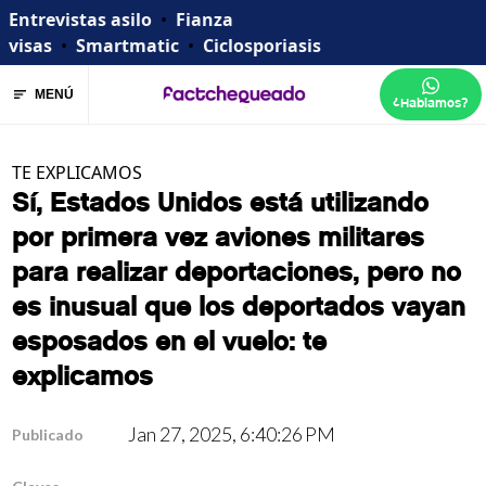
Entrevistas asilo
•
Fianza
visas
•
Smartmatic
•
Ciclosporiasis
MENÚ
¿Hablamos?
TE EXPLICAMOS
Sí, Estados Unidos está utilizando
por primera vez aviones militares
para realizar deportaciones, pero no
es inusual que los deportados vayan
esposados en el vuelo: te
explicamos
Jan 27, 2025, 6:40:26 PM
Publicado