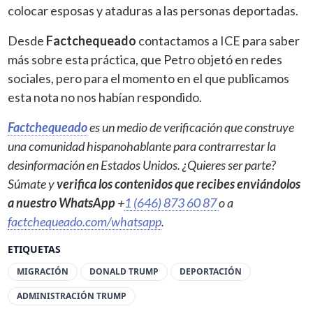
colocar esposas y ataduras a las personas deportadas.
Desde
Factchequeado
contactamos a ICE para saber
más sobre esta práctica, que Petro objetó en redes
sociales, pero para el momento en el que publicamos
esta nota no nos habían respondido.
Factchequeado
es un medio de verificación que construye
una comunidad hispanohablante para contrarrestar la
desinformación en Estados Unidos. ¿Quieres ser parte?
Súmate y
verifica los contenidos que recibes enviándolos
a nuestro WhatsApp
+
1 (646) 873 60 87
o a
factchequeado.com/whatsapp
.
ETIQUETAS
MIGRACIÓN
DONALD TRUMP
DEPORTACIÓN
ADMINISTRACIÓN TRUMP