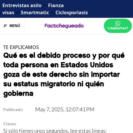
Entrevistas asilo
•
Fianza
visas
•
Smartmatic
•
Ciclosporiasis
MENÚ
¿Hablamos?
TE EXPLICAMOS
Qué es el debido proceso y por qué
toda persona en Estados Unidos
goza de este derecho sin importar
su estatus migratorio ni quién
gobierna
May 7, 2025, 12:07:41 PM
Publicado
Claves
Si sólo tienes unos segundos, lee estas líneas: