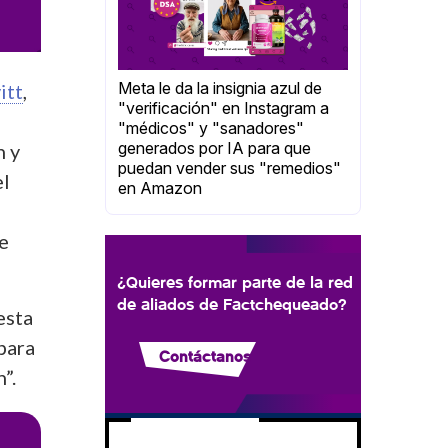
Meta le da la insignia azul de
itt
,
"verificación" en Instagram a
"médicos" y "sanadores"
generados por IA para que
n y
puedan vender sus "remedios"
el
en Amazon
e
¿Quieres formar parte de la red
de aliados de Factchequeado?
esta
para
Contáctanos
”.