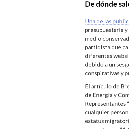
De dónde sale
Una de las publi
presupuestaria y
medio conserva
partidista que ca
diferentes websi
debido a un sesg
conspirativas y 
El artículo de Br
de Energía y Come
Representantes “
cualquier persona
estatus migratori