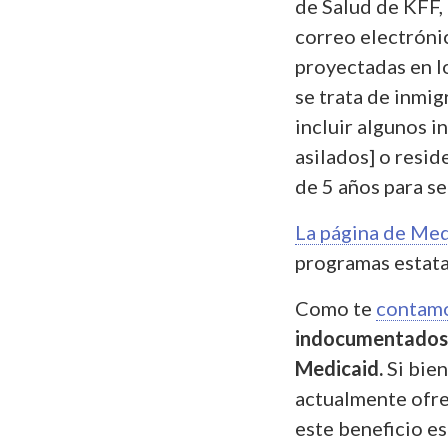
de Salud de KFF,
correo electróni
proyectadas en l
se trata de inmi
incluir algunos i
asilados] o resi
de 5 años para se
La página de Med
programas estatal
Como te
contam
indocumentados n
Medicaid.
Si bien
actualmente ofr
este beneficio es