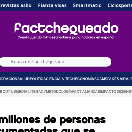
revistas asilo
•
Fianza visas
•
Smartmatic
•
Ciclospori
IGRACIÓN
SALUD
POLÍTICA
CIENCIA & TECH
ECONOMÍA
SCAMS
FAKES VIRAL
BOUT US
MEDIA LITERACY
METODOLOGÍA
FACT-ALIANZAS
IMPACTO 2025
INS
millones de personas
cumentadas que se