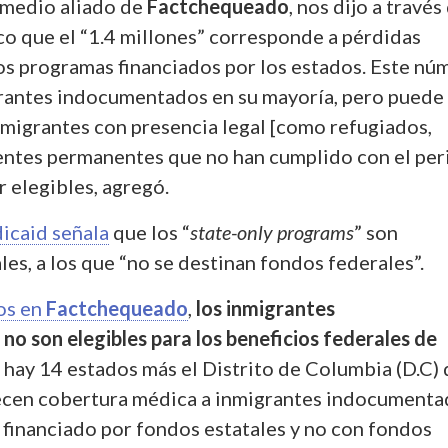
 medio aliado de
Factchequeado
, nos dijo a través
co que el “1.4 millones” corresponde a pérdidas
os programas financiados por los estados. Este nú
grantes indocumentados en su mayoría, pero puede
nmigrantes con presencia legal [como refugiados,
dentes permanentes que no han cumplido con el pe
r elegibles, agregó.
icaid señala
que los “
state-only programs
” son
es, a los que “no se destinan fondos federales”.
os en
Factchequeado
,
los inmigrantes
o son elegibles para los beneficios federales de
 hay 14 estados más el Distrito de Columbia (D.C)
ecen cobertura médica a inmigrantes indocumenta
 financiado por fondos estatales y no con fondos