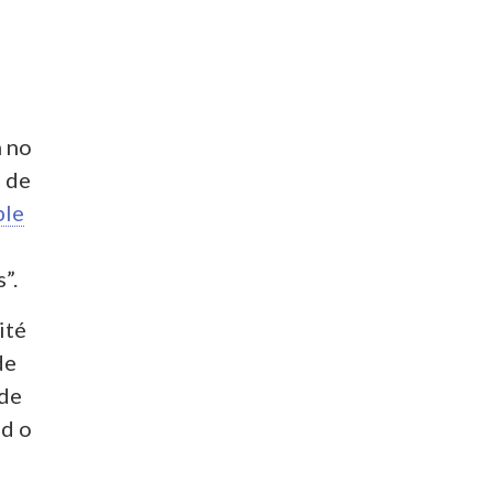
n no
a de
ble
”.
ité
de
 de
ad o