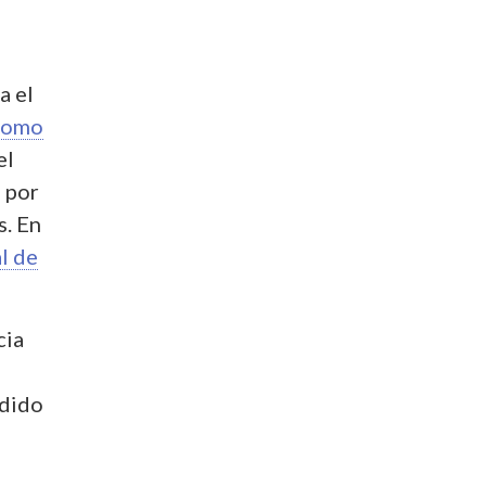
a el
como
el
o por
s. En
l de
cia
ndido