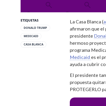
ETIQUETAS
La Casa Blanca (
a
DONALD TRUMP
afirmaron que el
presidente
Dona
MEDICAID
hermoso proyecto
CASA BLANCA
programa Medicai
Medicaid
es el 
ayuda a cubrir c
El presidente t
propuesta quitarí
PROTEGERLO para 