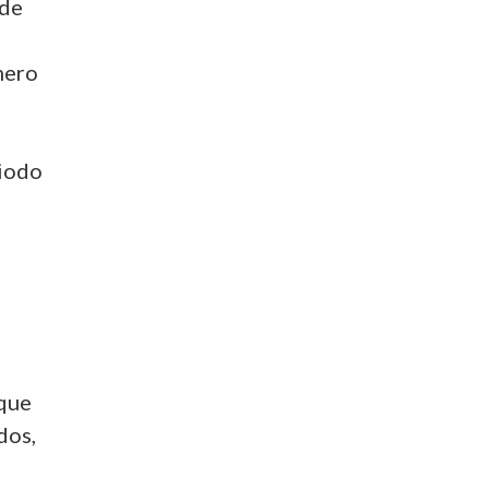
 de
mero
riodo
 que
dos,