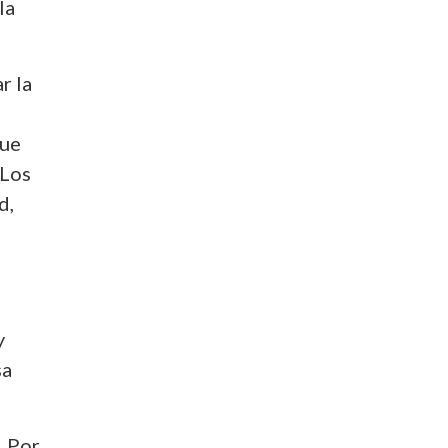
la
r la
que
 Los
d,
y
sa
. Por