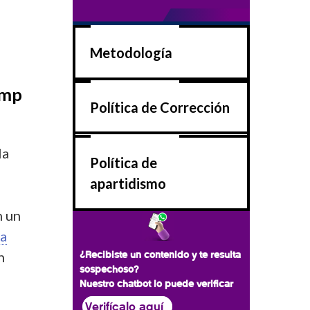
Metodología
ump
Política de Corrección
la
Política de
apartidismo
n un
ta
n
¿Recibiste un contenido y te resulta
sospechoso?
Nuestro chatbot lo puede verificar
Verifícalo aquí