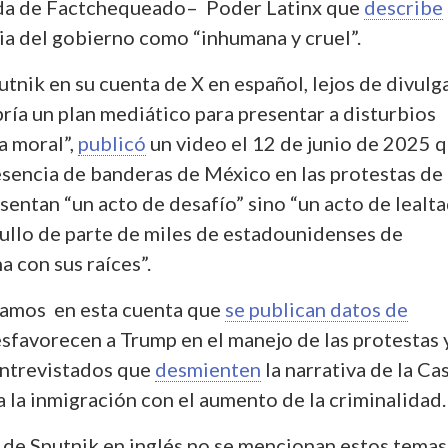
ada de Factchequeado– Poder Latinx que
describe
ria del gobierno como “inhumana y cruel”.
utnik en su cuenta de X en español, lejos de divulga
ría un plan mediático para presentar a disturbios
a moral”,
publicó
un video el 12 de junio de 2025 
resencia de banderas de México en las protestas de
entan “un acto de desafío” sino “un acto de lealta
gullo de parte de miles de estadounidenses de
a con sus raíces”.
amos en esta cuenta que
se publican datos de
sfavorecen a Trump en el manejo de las protestas 
entrevistados que
desmienten
la narrativa de la Ca
 la inmigración con el aumento de la criminalidad.
X de Sputnik en inglés no se mencionan estos temas