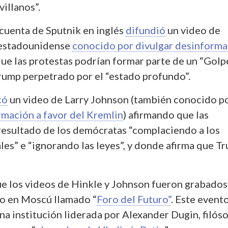
villanos”.
 cuenta de Sputnik en inglés
difundió
un video de
(estadounidense
conocido por divulgar desinforma
que las protestas podrían formar parte de un “Golp
rump perpetrado por el “estado profundo”.
có
un video de Larry Johnson (también conocido p
rmación a favor del Kremlin
) afirmando que las
 resultado de los demócratas “complaciendo a los
les” e “ignorando las leyes”, y donde afirma que T
ue los videos de Hinkle y Johnson fueron grabados
o en Moscú llamado “
Foro del Futuro”
. Este event
na institución liderada por Alexander Dugin, filós