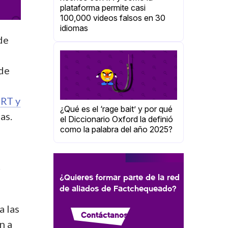
plataforma permite casi
100,000 videos falsos en 30
idiomas
de
 de
 RT y
¿Qué es el ‘rage bait’ y por qué
as.
el Diccionario Oxford la definió
como la palabra del año 2025?
r
¿Quieres formar parte de la red
de aliados de Factchequeado?
a las
Contáctanos
n a