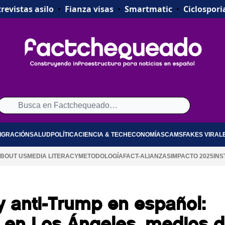
revistas asilo
•
Fianza visas
•
Smartmatic
•
Ciclospori
IGRACIÓN
SALUD
POLÍTICA
CIENCIA & TECH
ECONOMÍA
SCAMS
FAKES VIRAL
BOUT US
MEDIA LITERACY
METODOLOGÍA
FACT-ALIANZAS
IMPACTO 2025
INS
y anti-Trump en español:
s en Los Ángeles, medios 