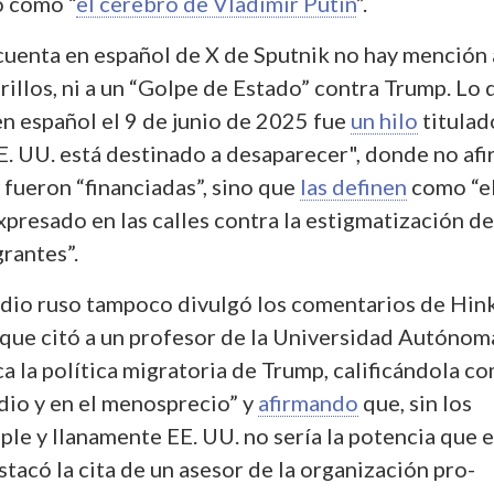
o como “
el cerebro de Vladimir Putin
”.
 cuenta en español de X de Sputnik no hay mención 
adrillos, ni a un “Golpe de Estado” contra Trump. Lo
en español el 9 de junio de 2025 fue
un hilo
titulad
EE. UU. está destinado a desaparecer", donde no af
 fueron “financiadas”, sino que
las definen
como “e
xpresado en las calles contra la estigmatización de
rantes”.
edio ruso tampoco divulgó los comentarios de Hin
 que citó a un profesor de la Universidad Autónom
a la política migratoria de Trump, calificándola c
dio y en el menosprecio” y
afirmando
que, sin los
ple y llanamente EE. UU. no sería la potencia que 
tacó la cita de un asesor de la organización pro-