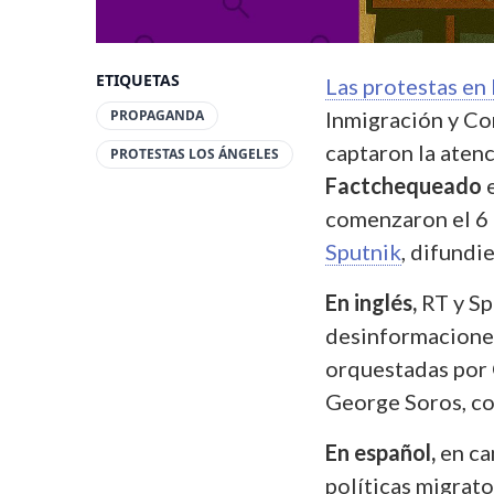
ETIQUETAS
Las protestas en
PROPAGANDA
Inmigración y Con
captaron la aten
PROTESTAS LOS ÁNGELES
Factchequeado
e
comenzaron el 6 
Sputnik
, difundi
En inglés,
RT y Sp
desinformacione
orquestadas por
George Soros, co
En español,
en ca
políticas migrat