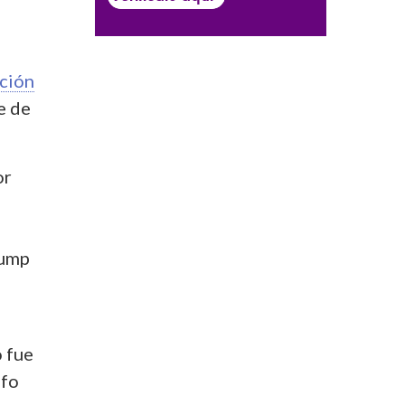
ción
e de
or
rump
o fue
ofo