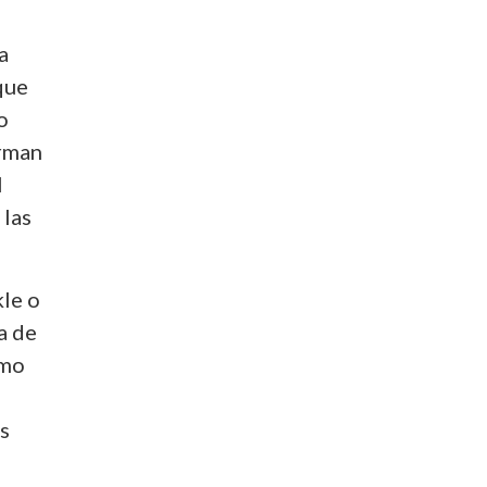
a
 que
o
irman
l
 las
kle o
a de
omo
es