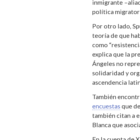
inmigrante –ali
política migrato
Por otro lado, Sp
teoría de que hab
como “resistenci
explica que la p
Ángeles no repres
solidaridad y or
ascendencia latin
También encontr
encuestas
que de
también citan a 
Blanca que asocia
En la cuenta de 