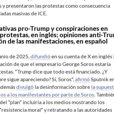
s y presentaron las protestas como consecuencia
dadas masivas de ICE.
rativas pro-Trump y conspiraciones en
 protestas, en inglés; opiniones anti-Tr
ión de las manifestaciones, en español
junio de 2025,
difundió
en su cuenta de X en inglés 
ración de que el empresario George Soros estaría
testas. “Trump dice que todo está financiado. ¿Y
re sigue apareciendo? Sí, Soros”,
afirmó
Sputnik e
 además
divulgó
la desinformación sobre
la supues
los a los manifestantes por parte de Soros
. Tambié
del “plan” incluiría a los medios mostrando los
resistencia moral” y retratando a las autoridades