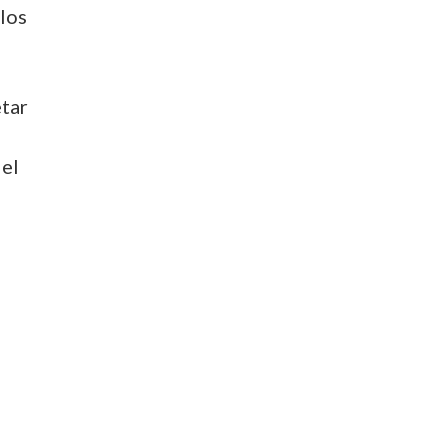
los
etar
del