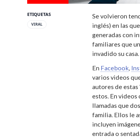
ETIQUETAS
Se volvieron ten
VIRAL
inglés) en las qu
generadas con int
familiares que un
invadido su casa
En
Facebook
,
In
varios videos qu
autores de estas 
estos. En video
llamadas que dos
familia. Ellos le
incluyen imágene
entrada o sentada