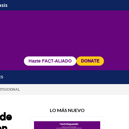
asis
Hazte FACT-ALIADO
DONATE
ES
TITUCIONAL
LO MÁS NUEVO
 de
en