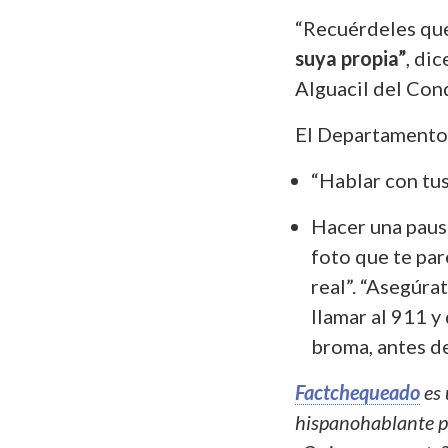
“Recuérdeles que
suya propia”
, di
Alguacil del Co
El Departamento 
“Hablar con tus
Hacer una pausa
foto que te par
real”. “Asegúra
llamar al 911 
broma, antes d
Factchequeado
es 
hispanohablante pa