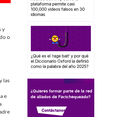
plataforma permite casi
100,000 videos falsos en 30
idiomas
s y
ado o
¿Qué es el ‘rage bait’ y por qué
el Diccionario Oxford la definió
como la palabra del año 2025?
y las
¿Quieres formar parte de la red
a e
de aliados de Factchequeado?
a
Contáctanos
padre