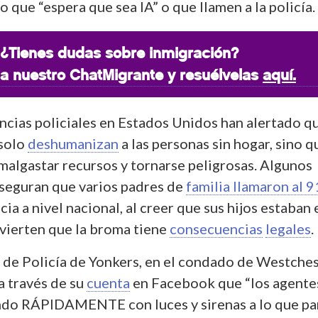
o que “espera que sea IA” o que llamen a la policía.
¿Tienes dudas sobre inmigración?
a nuestro ChatMigrante y resuélvelas
aquí.
ncias policiales en Estados Unidos han alertado q
 solo
deshumanizan
a las personas sin hogar, sino q
algastar recursos y tornarse peligrosas. Algunos
seguran que varios padres de
familia llamaron al 
ia a nivel nacional, al creer que sus hijos estaban 
dvierten que la broma tiene
consecuencias
legales
de Policía de Yonkers, en el condado de Westches
a través de su
cuenta
en Facebook que “los agente
ndo RÁPIDAMENTE con luces y sirenas a lo que pa