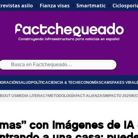
revistas asilo
•
Fianza visas
•
Smartmatic
•
Ciclospori
IGRACIÓN
SALUD
POLÍTICA
CIENCIA & TECH
ECONOMÍA
SCAMS
FAKES VIRAL
BOUT US
MEDIA LITERACY
METODOLOGÍA
FACT-ALIANZAS
IMPACTO 2025
INS
omas” con imágenes de IA
entrando a una casa; pued