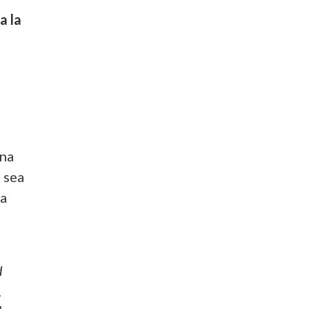
a la
una
 sea
 a
d
.