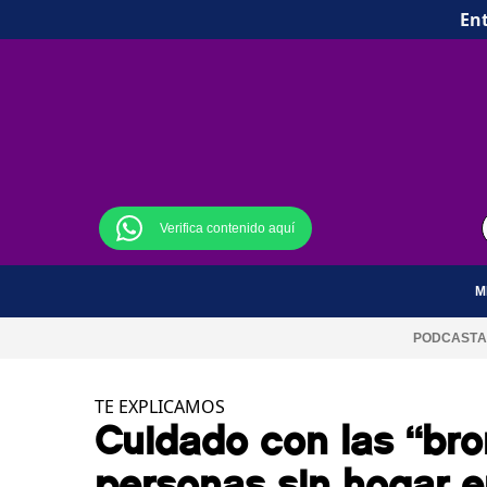
Ent
Verifica contenido aquí
M
PODCAST
A
TE EXPLICAMOS
Cuidado con las “br
personas sin hogar 