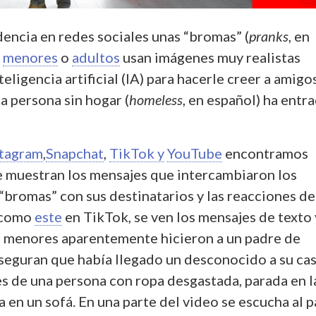
dencia en redes sociales unas “bromas” (
pranks
, en
e
menores
o
adultos
usan imágenes muy realistas
eligencia artificial (IA) para hacerle creer a amigo
a persona sin hogar (
homeless
, en español) ha entr
.
stagram
,
Snapchat
,
TikTok y
YouTube
encontramos
e muestran los mensajes que intercambiaron los
“bromas” con sus destinatarios y las reacciones de
s como
este
en TikTok, se ven los mensajes de texto 
 menores aparentemente hicieron a un padre de
 aseguran que había llegado un desconocido a su cas
s de una persona con ropa desgastada, parada en l
 en un sofá. En una parte del video se escucha al 