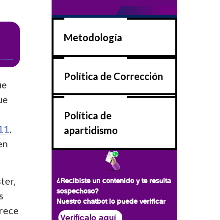
Metodología
Política de Corrección
ue
ue
Política de
911
,
apartidismo
en
.
ter,
¿Recibiste un contenido y te resulta
sospechoso?
s
Nuestro chatbot lo puede verificar
rece
Verifícalo aquí