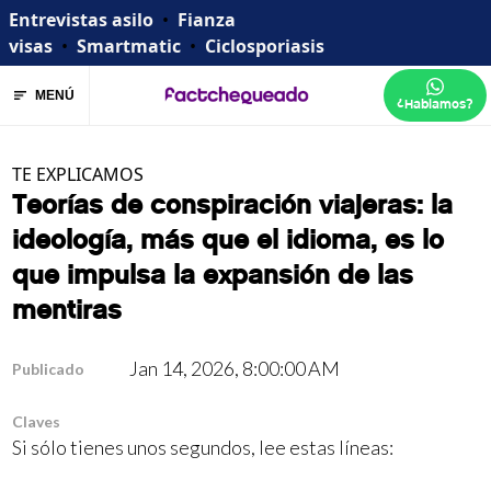
Entrevistas asilo
•
Fianza
visas
•
Smartmatic
•
Ciclosporiasis
MENÚ
¿Hablamos?
TE EXPLICAMOS
Teorías de conspiración viajeras: la
ideología, más que el idioma, es lo
que impulsa la expansión de las
mentiras
Jan 14, 2026, 8:00:00 AM
Publicado
Claves
Si sólo tienes unos segundos, lee estas líneas: