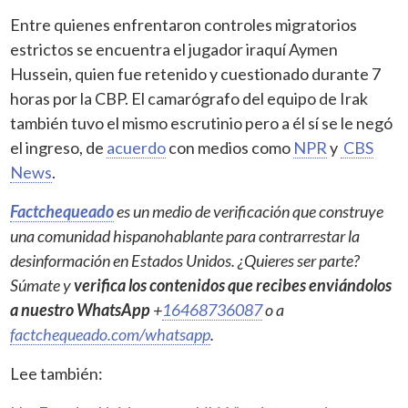
Entre quienes enfrentaron controles migratorios
estrictos se encuentra el jugador iraquí Aymen
Hussein, quien fue retenido y cuestionado durante 7
horas por la CBP. El camarógrafo del equipo de Irak
también tuvo el mismo escrutinio pero a él sí se le negó
el ingreso, de
acuerdo
con medios como
NPR
y
CBS
News
.
Factchequeado
es un medio de verificación que construye
una comunidad hispanohablante para contrarrestar la
desinformación en Estados Unidos. ¿Quieres ser parte?
Súmate y
verifica los contenidos que recibes enviándolos
a nuestro WhatsApp
+
16468736087
o a
factchequeado.com/whatsapp
.
Lee también: