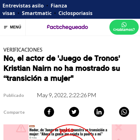
Entrevistas asilo
•
Fianza
visas
•
Smartmatic
•
Ciclosporiasis
MENÚ
¿Hablamos?
VERIFICACIONES
No, el actor de 'Juego de Tronos'
Kristian Nairn no ha mostrado su
“transición a mujer"
May 9, 2022, 2:22:26 PM
Publicado
Comparte