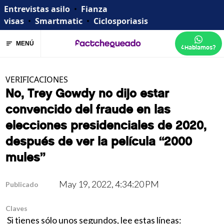
Entrevistas asilo
•
Fianza
visas
•
Smartmatic
•
Ciclosporiasis
MENÚ
¿Hablamos?
VERIFICACIONES
No, Trey Gowdy no dijo estar
convencido del fraude en las
elecciones presidenciales de 2020,
después de ver la película “2000
mules”
May 19, 2022, 4:34:20 PM
Publicado
Claves
Si tienes sólo unos segundos, lee estas líneas: