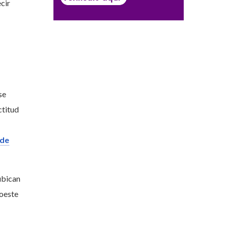
ecir
se
ctitud
 de
bican
roeste