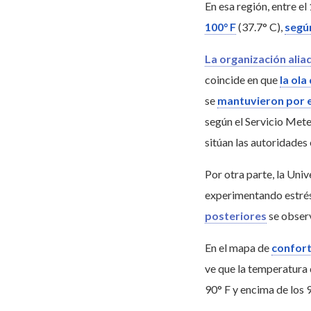
En esa región, entre el
100° F
(37.7° C),
segú
La organización alia
coincide en que
la ola
se
mantuvieron por 
según el Servicio Meteo
sitúan las autoridades
Por otra parte, la Uni
experimentando estrés 
posteriores
se observ
En el mapa de
confort
ve que la temperatura 
90° F y encima de los 