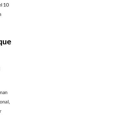
el 10
n
nque
l
oman
onal,
r