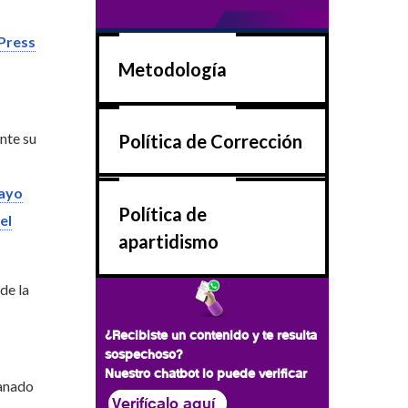
Press
Metodología
nte su
Política de Corrección
ayo
Política de
el
apartidismo
de la
¿Recibiste un contenido y te resulta
sospechoso?
Nuestro chatbot lo puede verificar
ganado
Verifícalo aquí