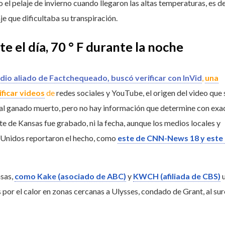
 el pelaje de invierno cuando llegaron las altas temperaturas, es d
e que dificultaba su transpiración.
te el día, 70 ° F durante la noche
dio aliado de Factchequeado, buscó verificar con InVid
,
una
ficar videos
de
redes sociales y YouTube, el origen del video que 
e al ganado muerto, pero no hay información que determine con exa
te de Kansas fue grabado, ni la fecha, aunque los medios locales y
 Unidos reportaron el hecho, como
este de CNN-News 18
y este
sas,
como Kake (asociado de ABC)
y
KWCH (afiliada de CBS)
u
s por el calor en zonas cercanas a Ulysses, condado de Grant, al su