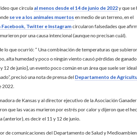
video que circula
al menos desde el 14 de junio de 2022
y que se 
onde
se ve a los animales muertos
en medio de un terreno, en el
 Facebook, Twitter e Instagram
circularon falsedades que afir
 murieron por una causa intencional (aunque no precisan cuál).
 de lo que ocurrió: “ Una combinación de temperaturas que subiero
o, alta humedad y poco o ningún viento causó pérdidas de ganado 
 12 de junio], un evento poco común en un área que suele ser ideal
nado”, precisó una nota de prensa del
Departamento de Agricultu
e 2022.
ernadora de Kansas y al director ejecutivo de la Asociación Ganader
ron que las vacas murieron por estrés por calor y dijeron que el he
 (anterior), es decir el 11 y 12 de junio.
ctor de comunicaciones del Departamento de Salud y Medioambien