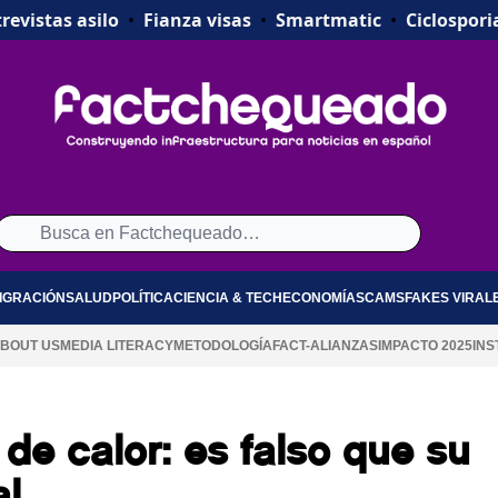
revistas asilo
•
Fianza visas
•
Smartmatic
•
Ciclospori
IGRACIÓN
SALUD
POLÍTICA
CIENCIA & TECH
ECONOMÍA
SCAMS
FAKES VIRAL
BOUT US
MEDIA LITERACY
METODOLOGÍA
FACT-ALIANZAS
IMPACTO 2025
INS
de calor: es falso que su
al