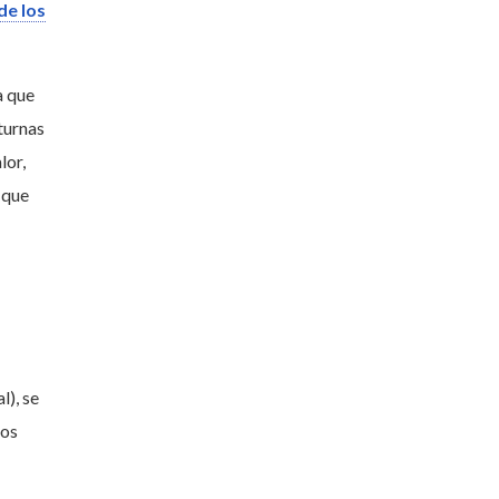
de los
a que
turnas
lor,
 que
l), se
los