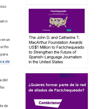
hizo
man o
The John D. and Catherine T.
n en un
MacArthur Foundation Awards
el fin
US$1 Million to Factchequeado
to Strengthen the Future of
 para
Spanish-Language Journalism
ra de
in the United States
a del
¿Quieres formar parte de la red
cho
de aliados de Factchequeado?
Contáctanos
te de