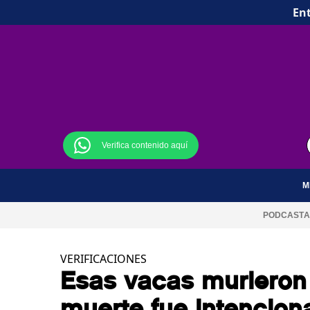
Ent
Verifica contenido aquí
M
PODCAST
A
VERIFICACIONES
Esas vacas murieron 
muerte fue intencion