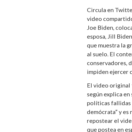
Circula en Twitte
video compartido
Joe Biden, coloca
esposa, Jill Bide
que muestra la gr
al suelo. El cont
conservadores, de
impiden ejercer 
El video original
según explica en 
políticas fallida
demócrata” y es 
repostear el vide
que postea en esp