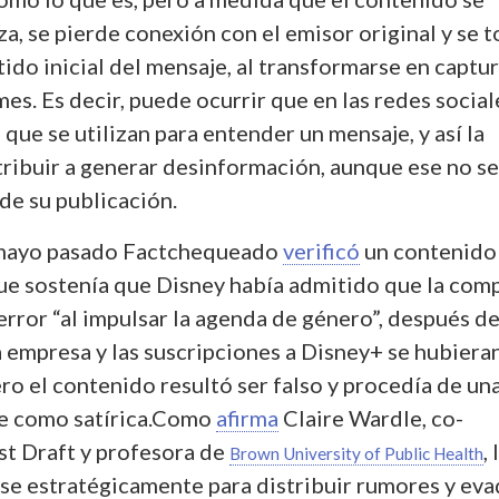
za, se pierde conexión con el emisor original y se 
tido inicial del mensaje, al transformarse en captu
mes.
Es decir, puede ocurrir que en las redes social
 que se utilizan para entender un mensaje, y así la
tribuir a generar desinformación, aunque ese no se
 de su publicación.
 mayo pasado Factchequeado
verificó
un contenido
e sostenía que Disney había admitido que la com
error “al impulsar la agenda de género”, después d
a empresa y las suscripciones a Disney+ se hubiera
ro el contenido resultó ser falso y procedía de un
e como satírica.
Como
afirma
Claire Wardle, co-
st Draft y profesora de
, 
Brown University of Public Health
rse estratégicamente para distribuir rumores y eva