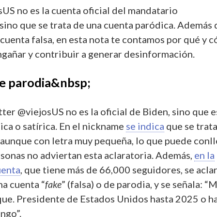
US no es la cuenta oficial del mandatario
sino que se trata de una cuenta paródica.
Además 
 cuenta falsa, en esta nota te contamos por qué y 
ngañar y contribuir a generar desinformación.
e parodia&nbsp;
ter @viejosUS no es la oficial de Biden, sino que e
ca o satírica. En el nickname
se indica
que se trat
, aunque con letra muy pequeña, lo que puede conll
sonas no adviertan esta aclaratoria.
Además,
en la
uenta
, que tiene más de 66,000 seguidores, se acla
na cuenta “
fake
” (falsa) o de parodia, y se señala: “
que. Presidente de Estados Unidos hasta 2025 o h
ngo”.