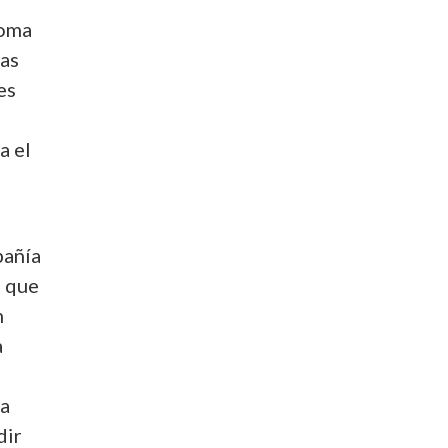
toma
ras
es
a el
pañía
e que
n
a
la
dir