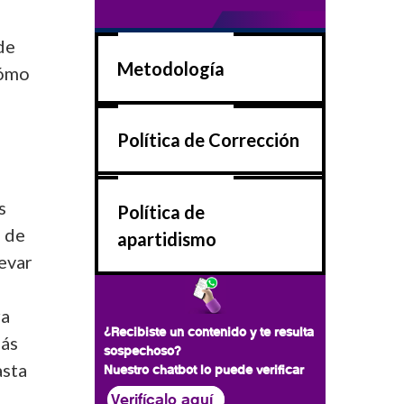
de
Metodología
cómo
Política de Corrección
s
Política de
a de
apartidismo
evar
ra
¿Recibiste un contenido y te resulta
Más
sospechoso?
asta
Nuestro chatbot lo puede verificar
Verifícalo aquí