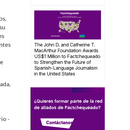
os,
 su
es
entes
The John D. and Catherine T.
MacArthur Foundation Awards
US$1 Million to Factchequeado
le
to Strengthen the Future of
Spanish-Language Journalism
in the United States
cada,
¿Quieres formar parte de la red
de aliados de Factchequeado?
io -
Contáctanos