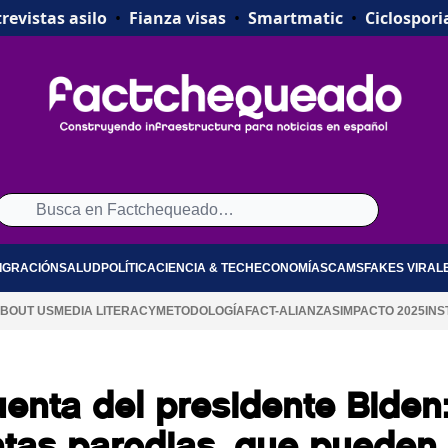
revistas asilo
•
Fianza visas
•
Smartmatic
•
Ciclospori
IGRACIÓN
SALUD
POLÍTICA
CIENCIA & TECH
ECONOMÍA
SCAMS
FAKES VIRAL
BOUT US
MEDIA LITERACY
METODOLOGÍA
FACT-ALIANZAS
IMPACTO 2025
INS
uenta del presidente Biden
ntas parodias, que pueden