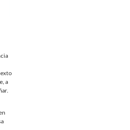
ncia
texto
e, a
ñar.
en
sa