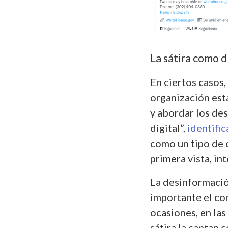
La sátira como 
En ciertos casos,
organización est
y abordar los desa
digital”,
identific
como un tipo de 
primera vista, in
La desinformació
importante el co
ocasiones, en las
sátira la captan 