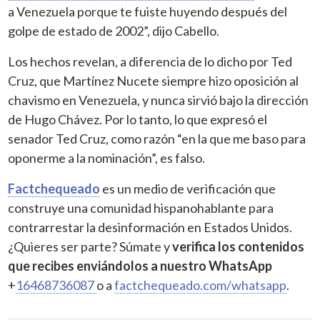
a Venezuela porque te fuiste huyendo después del
golpe de estado de 2002”, dijo Cabello.
Los hechos revelan, a diferencia de lo dicho por Ted
Cruz, que Martínez Nucete siempre hizo oposición al
chavismo en Venezuela, y nunca sirvió bajo la dirección
de Hugo Chávez. Por lo tanto, lo que expresó el
senador Ted Cruz, como razón “en la que me baso para
oponerme a la nominación”, es falso.
Factchequeado
es un medio de verificación que
construye una comunidad hispanohablante para
contrarrestar la desinformación en Estados Unidos.
¿Quieres ser parte? Súmate y
verifica los contenidos
que recibes enviándolos a nuestro WhatsApp
+
16468736087
o a
factchequeado.com/whatsapp
.