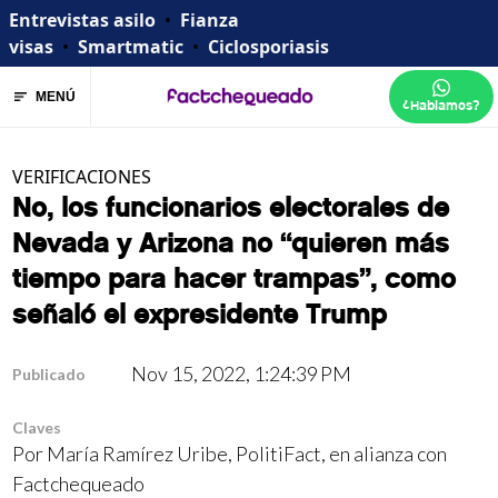
Entrevistas asilo
•
Fianza
visas
•
Smartmatic
•
Ciclosporiasis
MENÚ
¿Hablamos?
VERIFICACIONES
No, los funcionarios electorales de
Nevada y Arizona no “quieren más
tiempo para hacer trampas”, como
señaló el expresidente Trump
Nov 15, 2022, 1:24:39 PM
Publicado
Claves
Por María Ramírez Uribe, PolitiFact, en alianza con
Factchequeado