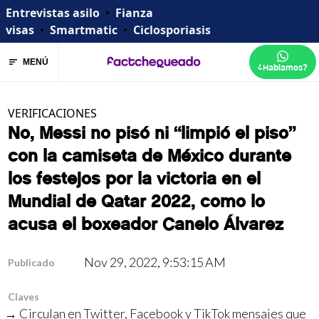
Entrevistas asilo
•
Fianza
visas
•
Smartmatic
•
Ciclosporiasis
MENÚ
¿Hablamos?
VERIFICACIONES
No, Messi no pisó ni “limpió el piso”
con la camiseta de México durante
los festejos por la victoria en el
Mundial de Qatar 2022, como lo
acusa el boxeador Canelo Álvarez
Nov 29, 2022, 9:53:15 AM
Publicado
Claves
Circulan en Twitter, Facebook y TikTok mensajes que