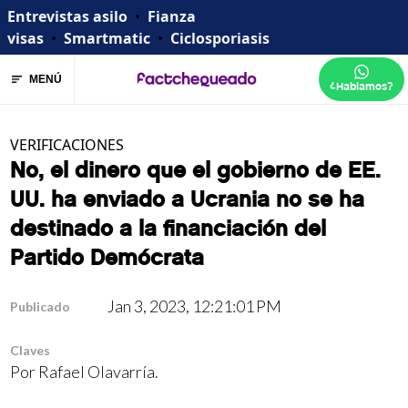
Entrevistas asilo
•
Fianza
visas
•
Smartmatic
•
Ciclosporiasis
MENÚ
¿Hablamos?
VERIFICACIONES
No, el dinero que el gobierno de EE.
UU. ha enviado a Ucrania no se ha
destinado a la financiación del
Partido Demócrata
Jan 3, 2023, 12:21:01 PM
Publicado
Claves
Por
Rafael Olavarría
.