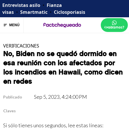
Entrevistas asilo
•
Fianza
visas
•
Smartmatic
•
Ciclosporiasis
MENÚ
¿Hablamos?
VERIFICACIONES
No, Biden no se quedó dormido en
esa reunión con los afectados por
los incendios en Hawaii, como dicen
en redes
Sep 5, 2023, 4:24:00 PM
Publicado
Claves
Si sólo tienes unos segundos, lee estas líneas: