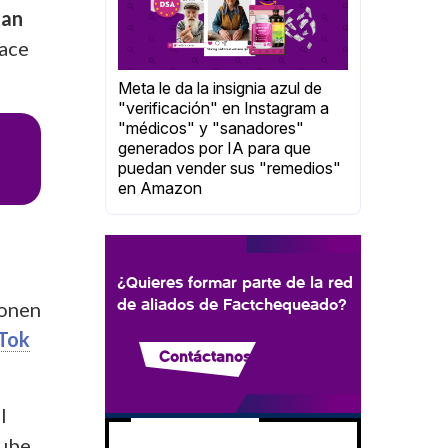
han
hace
Meta le da la insignia azul de
"verificación" en Instagram a
"médicos" y "sanadores"
generados por IA para que
puedan vender sus "remedios"
en Amazon
¿Quieres formar parte de la red
de aliados de Factchequeado?
ponen
kTok
Contáctanos
l
ube