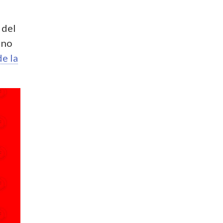
 del
ino
de la