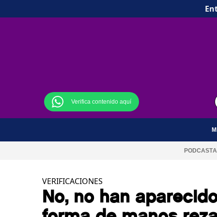
Ent
Verifica contenido aquí
M
PODCAST
A
VERIFICACIONES
No, no han aparecido
forma de manos rezan