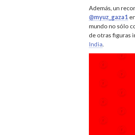
Además, un recor
@myuz_gaza1
en
mundo no sólo c
de otras figuras
India
.