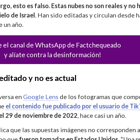
go, esto es falso. Estas nubes no son reales y no 
ielo de Israel
. Han sido editadas y circulan desde 
 un año.
e el canal de WhatsApp de Factchequeado
y alíate contra la desinformación!
 editado y no es actual
versa en
Google Lens
de los fotogramas que com
ue
el contenido fue publicado por el usuario de Ti
el 29 de noviembre de 2022
, hace casi un año.
ndica que las supuestas imágenes no corresponden a
sino que
fueron tomadas en Estados Unidos.
“Una n