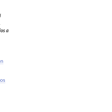
d
.
los a
en
ios