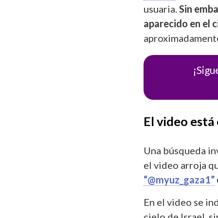
usuaria.
Sin embar
aparecido en el c
aproximadamente
¡Sigu
El video está
Una búsqueda in
el video arroja q
“@myuz_gaza1”
En el video se i
cielo de Israel, 