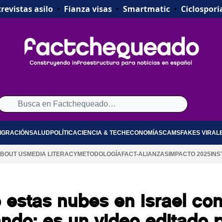
revistas asilo
•
Fianza visas
•
Smartmatic
•
Ciclospori
IGRACIÓN
SALUD
POLÍTICA
CIENCIA & TECH
ECONOMÍA
SCAMS
FAKES VIRAL
BOUT US
MEDIA LITERACY
METODOLOGÍA
FACT-ALIANZAS
IMPACTO 2025
INS
 estas nubes en Israel co
do: es un video editado 