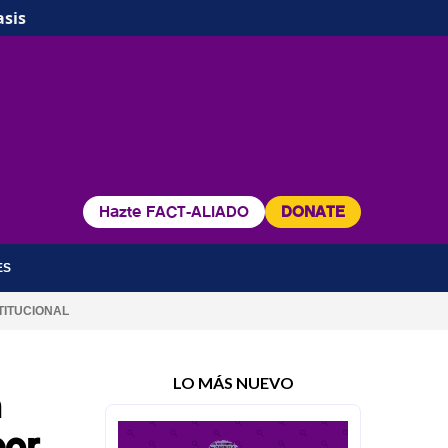
asis
Hazte FACT-ALIADO
DONATE
ES
TITUCIONAL
LO MÁS NUEVO
n
por