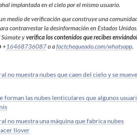
ahal implantada en el cielo por el mismo usuario.
un medio de verificación que construye una comunida
ra contrarrestar la desinformación en Estados Unidos
? Súmate y
verifica los contenidos que recibes enviándo
p
+
16468736087
o a
factchequeado.com/whatsapp
.
iral no muestra nubes que caen del cielo y se muev
e forman las nubes lenticulares que algunos usuar
nis
iral no muestra una máquina que fabrica nubes
hacer llover