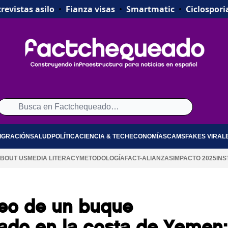
revistas asilo
•
Fianza visas
•
Smartmatic
•
Ciclospori
IGRACIÓN
SALUD
POLÍTICA
CIENCIA & TECH
ECONOMÍA
SCAMS
FAKES VIRAL
BOUT US
MEDIA LITERACY
METODOLOGÍA
FACT-ALIANZAS
IMPACTO 2025
INS
deo de un buque
ado en la costa de Yemen: