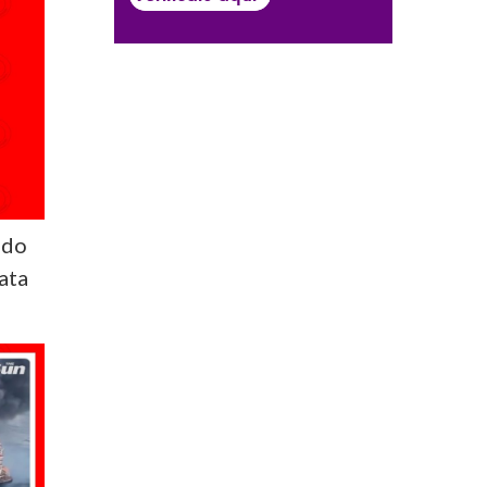
ado
ata