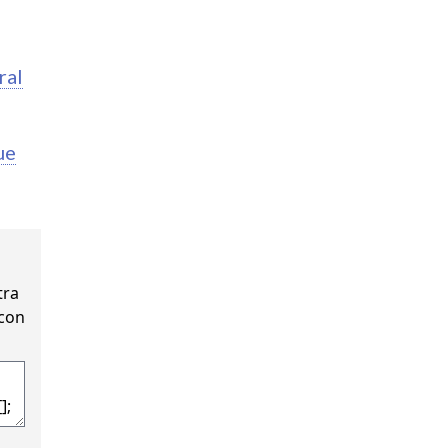
ral
ue
tra
 con