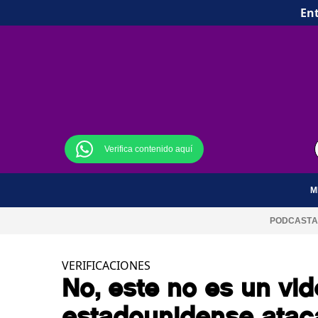
Ent
Verifica contenido aquí
M
PODCAST
A
VERIFICACIONES
No, este no es un vi
estadounidense atac