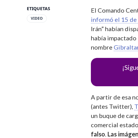
ETIQUETAS
El Comando Cent
VIDEO
informó el 15 de
Irán” habían disp
había impactado 
nombre
Gibralta
¡Sigu
A partir de esa n
(antes Twitter),
T
un buque de carg
comercial estado
falso
.
Las imágen