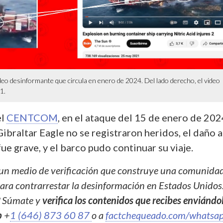
video desinformante que circula en enero de 2024. Del lado derecho, el video
1.
el
CENTCOM
, en el ataque del 15 de enero de 20
ibraltar Eagle no se registraron heridos, el daño a
e grave, y el barco pudo continuar su viaje.
un medio de verificación que construye una comunida
ra contrarrestar la desinformación en Estados Unidos
? Súmate y
verifica los contenidos que recibes enviándo
p
+
1 (646) 873 60 87
o a
factchequeado.com/whatsa