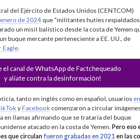
ral del Ejército de Estados Unidos (CENTCOM)
 enero de 2024
que “militantes hutíes respaldados
arado un misil balístico desde la costa de Yemen q
un buque mercante perteneciente a EE. UU., de
r Eagle
.
e el canal de WhatsApp de Factchequeado
y alíate contra la desinformación!
oticia, tanto en inglés como en español, usuarios
en
ikTok
y
Facebook
comenzaron a circular imágene
a en llamas afirmando que se trataría del buque
unidense atacado en la costa de Yemen.
Pero eso 
es que circulan
fueron grabadas en 2021
en las c