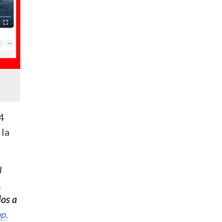
24
 la
d
.
los a
pp
.