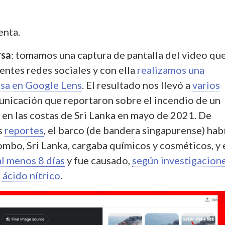
enta.
rsa
: tomamos una captura de pantalla del video qu
rentes redes sociales y con ella
realizamos una
sa en Google Lens
. El resultado nos llevó a
varios
nicación que reportaron sobre el incendio de un
 en las costas de Sri Lanka en mayo de 2021. De
s
reportes
, el barco (de bandera singapurense) hab
mbo, Sri Lanka, cargaba químicos y cosméticos, y 
al menos 8 días
y fue causado,
según investigacion
e
ácido nítrico
.