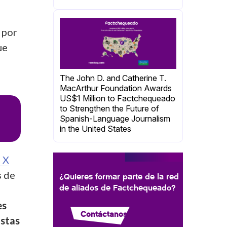
 por
ue
The John D. and Catherine T.
MacArthur Foundation Awards
US$1 Million to Factchequeado
to Strengthen the Future of
Spanish-Language Journalism
in the United States
 X
s de
¿Quieres formar parte de la red
de aliados de Factchequeado?
es
Contáctanos
ostas