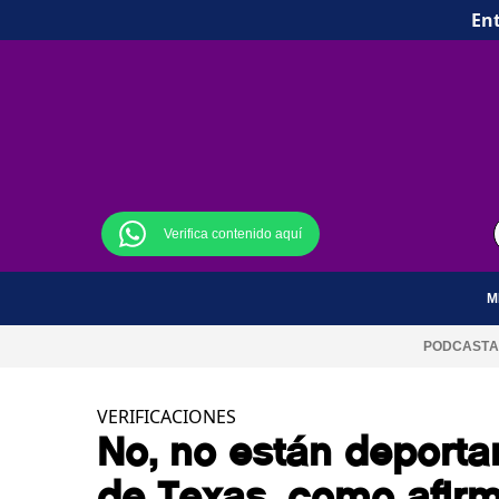
Ent
Verifica contenido aquí
M
PODCAST
A
VERIFICACIONES
No, no están deporta
de Texas, como afirm