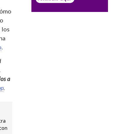
cómo
io
 los
ha
o
.
d
.
los a
pp
.
tra
 con