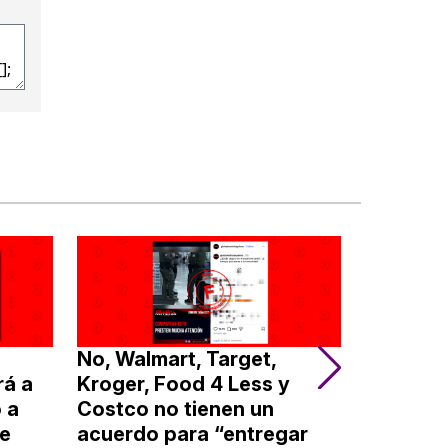
No, Walmart, Target,
No, est
rá a
Kroger, Food 4 Less y
Trump no
 a
Costco no tienen un
sino ma
te
acuerdo para “entregar
ninguna 