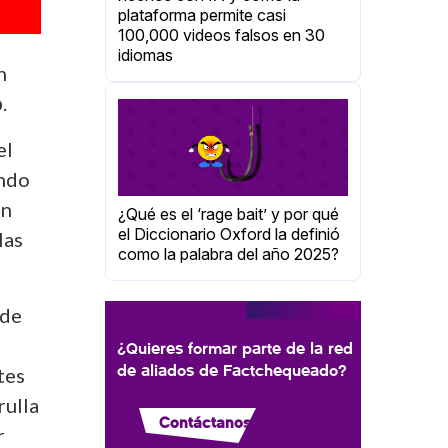
plataforma permite casi
100,000 videos falsos en 30
idiomas
n
o
.
el
ándo
ún
¿Qué es el ‘rage bait’ y por qué
el Diccionario Oxford la definió
las
como la palabra del año 2025?
sde
¿Quieres formar parte de la red
de aliados de Factchequeado?
tes
rulla
Contáctanos
r