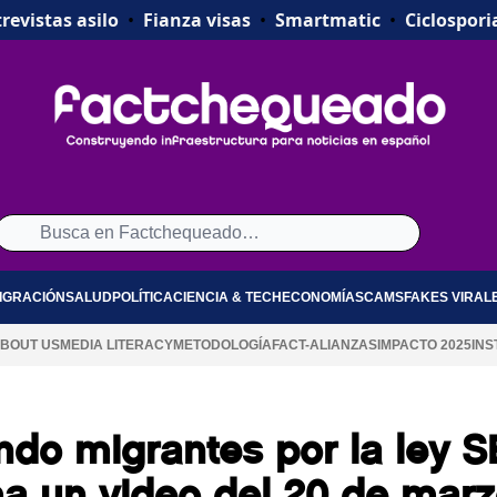
revistas asilo
•
Fianza visas
•
Smartmatic
•
Ciclospori
IGRACIÓN
SALUD
POLÍTICA
CIENCIA & TECH
ECONOMÍA
SCAMS
FAKES VIRAL
BOUT US
MEDIA LITERACY
METODOLOGÍA
FACT-ALIANZAS
IMPACTO 2025
INS
ndo migrantes por la ley S
a un video del 20 de mar