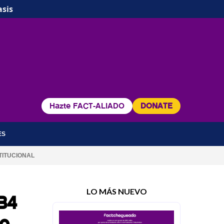
asis
Hazte FACT-ALIADO
DONATE
ES
TITUCIONAL
LO MÁS NUEVO
B4
zo