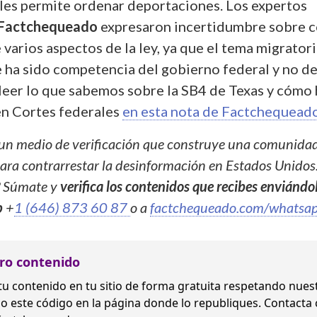
 les permite ordenar deportaciones. Los expertos
Factchequeado
expresaron incertidumbre sobre 
 varios aspectos de la ley, ya que el tema migrator
 ha sido competencia del gobierno federal y no de
leer lo que sabemos sobre la SB4 de Texas y cómo 
en Cortes federales
en esta nota de Factchequead
un medio de verificación que construye una comunida
ra contrarrestar la desinformación en Estados Unidos
? Súmate y
verifica los contenidos que recibes enviándo
p
+
1 (646) 873 60 87
o a
factchequeado.com/whatsa
ro contenido
tu contenido en tu sitio de forma gratuita
respetando nues
o este código en la página donde lo republiques. Contacta